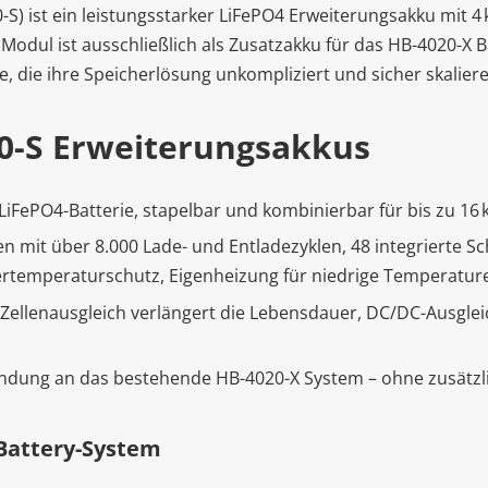
S) ist ein leistungsstarker LiFePO4 Erweiterungsakku mit 4 
Modul ist ausschließlich als Zusatzakku für das HB-4020-X 
le, die ihre Speicherlösung unkompliziert und sicher skalie
20-S Erweiterungsakkus
LiFePO4-Batterie, stapelbar und kombinierbar für bis zu 16
n mit über 8.000 Lade- und Entladezyklen, 48 integrierte S
temperaturschutz, Eigenheizung für niedrige Temperaturen
r Zellenausgleich verlängert die Lebensdauer, DC/DC-Ausglei
ndung an das bestehende HB-4020-X System – ohne zusätzli
iBattery-System