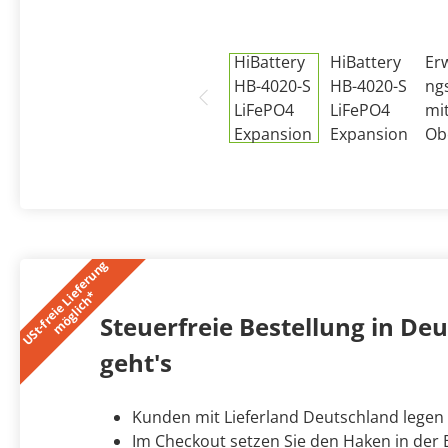
U
S
t
-
f
r
e
i
e
L
i
e
f
e
r
u
n
g
m
ö
g
l
i
c
h
*
Steuerfreie Bestellung in Deut
geht's
Kunden mit Lieferland Deutschland legen
Im Checkout setzen Sie den Haken in der B