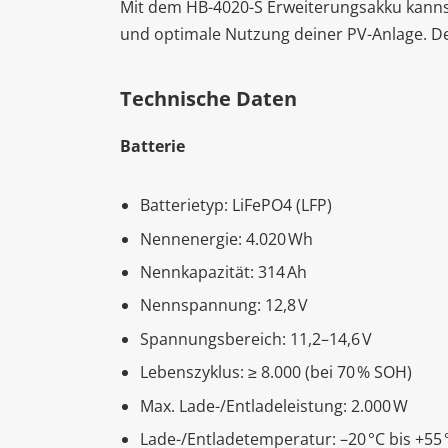
Mit dem HB-4020-S Erweiterungsakku kannst
und optimale Nutzung deiner PV-Anlage. Der
Technische Daten
Batterie
Batterietyp: LiFePO4 (LFP)
Nennenergie: 4.020 Wh
Nennkapazität: 314 Ah
Nennspannung: 12,8 V
Spannungsbereich: 11,2–14,6 V
Lebenszyklus: ≥ 8.000 (bei 70 % SOH)
Max. Lade-/Entladeleistung: 2.000 W
Lade-/Entladetemperatur: –20 °C bis +55 