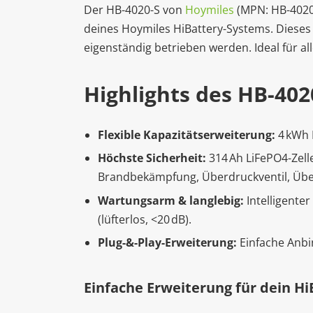
Der HB-4020-S von
Hoymiles
(MPN: HB-4020-
deines Hoymiles HiBattery-Systems. Dieses 
eigenständig betrieben werden. Ideal für al
Highlights des HB-40
Flexible Kapazitätserweiterung:
4 kWh 
Höchste Sicherheit:
314 Ah LiFePO4-Zelle
Brandbekämpfung, Überdruckventil, Über
Wartungsarm & langlebig:
Intelligente
(lüfterlos, <20 dB).
Plug-&-Play-Erweiterung:
Einfache Anbi
Einfache Erweiterung für dein H