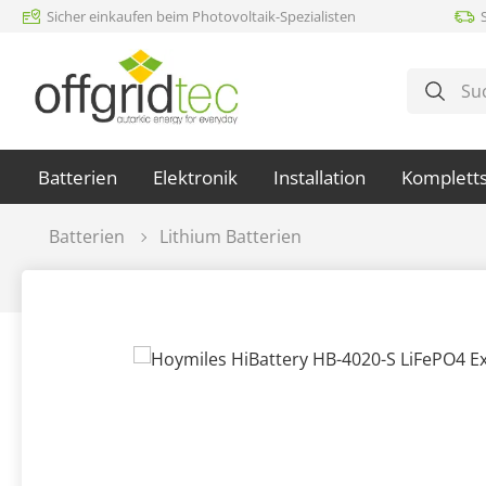
Sicher einkaufen beim Photovoltaik-Spezialisten
m Hauptinhalt springen
Zur Suche springen
Zur Hauptnavigation springen
Batterien
Elektronik
Installation
Komplett
Batterien
Lithium Batterien
Bildergalerie überspringen