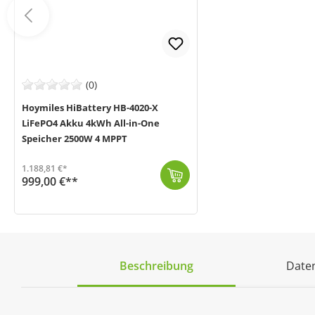
(0)
Hoymiles HiBattery HB-4020-X
LiFePO4 Akku 4kWh All-in-One
Speicher 2500W 4 MPPT
1.188,81 €*
999,00 €**
Der HB-4020-X von Hoymiles (MPN: HB-4020-X) ist ein intelligenter All-in-One-LiFePO4-Speicher mit 4 kWh Kapazität, integriertem 2.500 W Wechselrichter...
Beschreibung
Daten