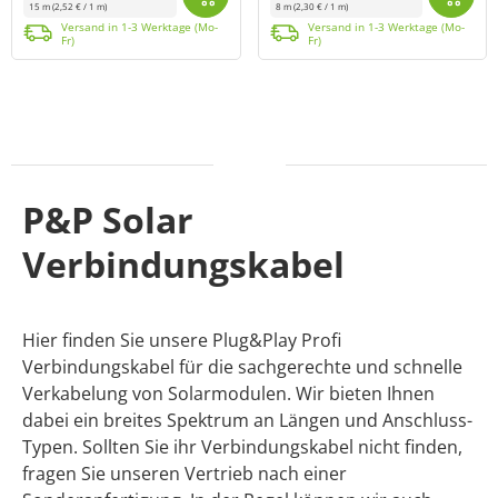
15 m
(2,52 € / 1 m)
8 m
(2,30 € / 1 m)
Das 4mm² Profi-Verbindungskabel von Offgridtec (MPN: 001795) ist eine vorkonfektionierte Anschlussleitung zur Verbindung von Solarmodulen mit einem So...
Versand in 1-3 Werktage (Mo-Fr)
Das Offgridtec Verbindungskabel Pro 8m 2x2,5mm Solar XLS-R Twin Leitung für kleine Sorlamodule ist mit 2,5mmx10mm Aderendhülsen auf der Laderegler Se...
Versand in 1-3 Werktage (Mo-Fr)
Versand in 1-3 Werktage (Mo-
Versand in 1-3 Werktage (Mo-
Fr)
Fr)
P&P Solar
Verbindungskabel
Hier finden Sie unsere Plug&Play Profi
Verbindungskabel für die sachgerechte und schnelle
Verkabelung von Solarmodulen. Wir bieten Ihnen
dabei ein breites Spektrum an Längen und Anschluss-
Typen. Sollten Sie ihr Verbindungskabel nicht finden,
fragen Sie unseren Vertrieb nach einer