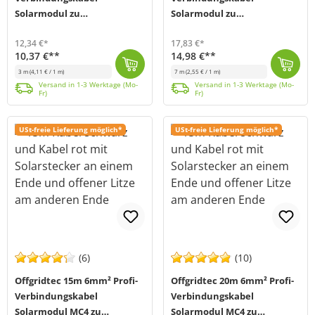
Solarmodul zu
Solarmodul zu
Solarladeregler
Solarladeregler
12,34 €*
17,83 €*
10,37 €**
14,98 €**
3 m
(4,11 € / 1 m)
7 m
(2,55 € / 1 m)
Dieses 2-adrige Solarkabel verbindet auf professionelle Weise den Solar Laderegler mit den Solarmodulen in einem Solarsystem. An der Modulseite verfüg...
Versand in 1-3 Werktage (Mo-Fr)
Dieses 2-adrige Solarkabel verbindet auf professionelle Weise den Solar Laderegler mit den Solarmodulen in einem Solarsystem. An der Modulseite verfüg...
Versand in 1-3 Werktage (Mo-Fr)
Versand in 1-3 Werktage (Mo-
Versand in 1-3 Werktage (Mo-
Fr)
Fr)
USt-freie Lieferung möglich*
USt-freie Lieferung möglich*
(6)
(10)
Offgridtec 15m 6mm² Profi-
Offgridtec 20m 6mm² Profi-
Verbindungskabel
Verbindungskabel
Solarmodul MC4 zu
Solarmodul MC4 zu