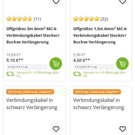
(11)
(22)
Offgridtec 5m 6mm² MC-4-
Offgridtec 1,5m 6mm² MC-4-
Verbindungskabel Stecker/
Verbindungskabel Stecker/
Buchse Verlängerung
Buchse Verlängerung
10,83 €*
5,36 €*
9,10 €**
4,50 €**
5 m
(2,17 € / 1 m)
1.5 m
(3,57 € / 1 m)
5m 6mm² MC4-Verlängerungskabel (Bestückung MC4 Stecker und Buchse ). Die Fertigung des Kabels findet in unser Manufaktur in Niederbayern statt. Auch b...
Versand in 1-3 Werktage (Mo-Fr)
1,5m 6mm² MC4-Verlängerungskabel (Bestückung MC4 Stecker und Buchse). Die Fertigung des Kabels findet in unser Manufaktur in Niederbayern statt. Auch ...
Versand in 1-3 Werktage (Mo-Fr)
Versand in 1-3 Werktage (Mo-
Versand in 1-3 Werktage (Mo-
Fr)
Fr)
USt-freie Lieferung möglich*
USt-freie Lieferung möglich*