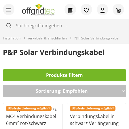
Zum Hauptinhalt springen
Du hast 0 Produkt
War
Installation
verkabeln & anschließen
P&P Solar Verbindungskabel
P&P Solar Verbindungskabel
Produkte filtern
USt-freie Lieferung möglich*
USt-freie Lieferung möglich*