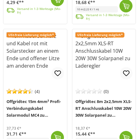
4,29 €**
18,68 €**
Dieses 2-adrige Solarkabel verbindet auf professionelle Weise den Solar-Laderegler mit den Solarmodulen in einem Solarsystem. An der Modulseite verfüg...
Versand in 1-3 Werktage (Mo-Fr)
Versand in 1-3 Werktage (Mo-
10 m
(2,22 € / 1 m)
Fr)
Dieses 2-adrige Solarkabel verbindet auf professionelle Weise den Solar-Laderegler mit den Solarmodulen in einem Solarsystem. An der Modulseite verfüg...
Versand in 1-3 Werktage (Mo-Fr)
Versand in 1-3 Werktage (Mo-
Fr)
USt-freie Lieferung möglich*
USt-freie Lieferung möglich*
(4)
(0)
Offgridtec 15m 4mm² Profi-
Offgridtec 8m 2x2,5mm XLS-
Verbindungskabel
RT Anschlusskabel 10W 20W
Solarmodul MC4 zu
30W Solarpanel zu
Solarladeregler
Laderegler
37,73 €*
18,37 €*
31,71 €**
15,44 €**