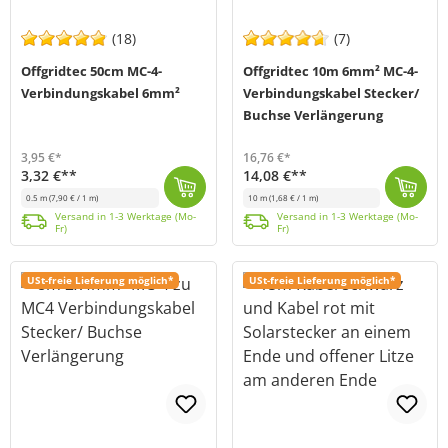
(18)
(7)
Offgridtec 50cm MC-4-
Offgridtec 10m 6mm² MC-4-
Verbindungskabel 6mm²
Verbindungskabel Stecker/
Buchse Verlängerung
3,95 €*
16,76 €*
3,32 €**
14,08 €**
0.5 m
(7,90 € / 1 m)
10 m
(1,68 € / 1 m)
Das Offgridtec MC-4-Verbindungskabel ist ein hochwertiges Solarkabel zur sicheren Verbindung von PV-Modulen. Mit einem Querschnitt von 6mm² und 50cm L...
Versand in 1-3 Werktage (Mo-Fr)
10m 6mm² MC4-Verlängerungskabel (Bestückung MC4 Stecker und Buchse). Die Fertigung des Kabels findet in unser Manufaktur in Niederbayern statt. Auch b...
Versand in 1-3 Werktage (Mo-Fr)
Versand in 1-3 Werktage (Mo-
Versand in 1-3 Werktage (Mo-
Fr)
Fr)
USt-freie Lieferung möglich*
USt-freie Lieferung möglich*