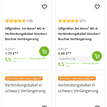
(18)
(21)
Offgridtec 1m 6mm² MC-4-
Offgridtec 2m 6mm² MC-4-
Verbindungskabel Stecker/
Verbindungskabel Stecker/
Buchse Verlängerung
Buchse Verlängerung
9,27 €*
5,33 €*
7,79 €**
4,48 €**
1m 6mm² MC4-Verlängerungskabel (Bestückung MC4 Stecker und Buchse ). Die Fertigung des Kabels findet in unser Manufaktur in Niederbayern statt. Auch ...
Versand in 1-3 Werktage (Mo-Fr)
Versand in 1-3 Werktage (Mo-
2 m
(2,67 € / 1 m)
Fr)
2m 6mm² MC4-Verlängerungskabel (Bestückung MC4 Stecker und Buchse). Die Fertigung des Kabels findet in unser Manufaktur in Niederbayern statt. Auch be...
Versand in 1-3 Werktage (Mo-Fr)
Versand in 1-3 Werktage (Mo-
Fr)
USt-freie Lieferung möglich*
USt-freie Lieferung möglich*