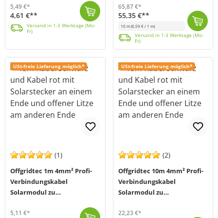
5,49 €*
65,87 €*
4,61 €**
55,35 €**
Dieses 2-adrige Solarkabel verbindet auf professionelle Weise den Solar Laderegler mit den Solarmodulen in einem Solarsystem. An der Modulseite verfüg...
Versand in 1-3 Werktage (Mo-Fr)
Versand in 1-3 Werktage (Mo-
10 m
(6,59 € / 1 m)
Fr)
Dieses 2-adrige Solarkabel verbindet auf professionelle Weise den Solar-Laderegler mit den Solarmodulen in einem Solarsystem. An der Modulseite verfüg...
Versand in 1-3 Werktage (Mo-Fr)
Versand in 1-3 Werktage (Mo-
Fr)
USt-freie Lieferung möglich*
USt-freie Lieferung möglich*
(1)
(2)
Offgridtec 1m 4mm² Profi-
Offgridtec 10m 4mm² Profi-
Verbindungskabel
Verbindungskabel
Solarmodul zu
Solarmodul zu
Solarladeregler
Solarladeregler
5,11 €*
22,23 €*