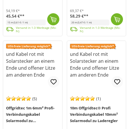
Solarladeregler
Solarladeregler
54,19 €*
69,37 €*
45,54 €**
58,29 €**
15 m
(3,61 € / 1 m)
20 m
(3,47 € / 1 m)
Das 6mm² Profi-Verbindungskabel von Offgridtec (MPN: 001800) ist eine vorkonfektionierte Anschlussleitung zur Verbindung von Solarmodulen mit einem So...
Versand in 1-3 Werktage (Mo-Fr)
Das 6 mm² Profi-Verbindungskabel von Offgridtec (MPN: 001810) ist eine 20 m lange, vorkonfektionierte Anschlussleitung zur Verbindung von Solarmodulen...
Versand in 1-3 Werktage (Mo-Fr)
Versand in 1-3 Werktage (Mo-
Versand in 1-3 Werktage (Mo-
Fr)
Fr)
USt-freie Lieferung möglich*
USt-freie Lieferung möglich*
(5)
(1)
Offgridtec 1m 6mm² Profi-
10m Offgridtec® Profi
Verbindungskabel
Verbindungskabel 10mm²
Solarmodul zu
Solarmodul zu Laderegler
Solarladeregler