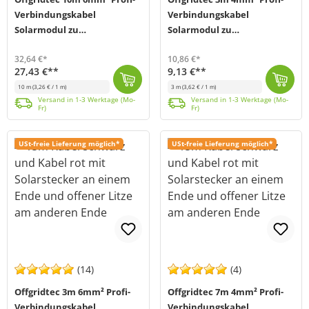
Verbindungskabel
Verbindungskabel
Solarmodul zu
Solarmodul zu
Solarladeregler
Solarladeregler
32,64 €*
10,86 €*
27,43 €**
9,13 €**
10 m
(3,26 € / 1 m)
3 m
(3,62 € / 1 m)
Dieses 2-adrige Solarkabel verbindet auf professionelle Weise den Solar Laderegler mit den Solarmodulen in einem Solarsystem. An der Modulseite verfüg...
Versand in 1-3 Werktage (Mo-Fr)
Dieses 2-adrige Solarkabel verbindet auf professionelle Weise den Solar Laderegler mit den Solarmodulen in einem Solarsystem. An der Modulseite verfüg...
Versand in 1-3 Werktage (Mo-Fr)
Versand in 1-3 Werktage (Mo-
Versand in 1-3 Werktage (Mo-
Fr)
Fr)
USt-freie Lieferung möglich*
USt-freie Lieferung möglich*
(14)
(4)
Offgridtec 3m 6mm² Profi-
Offgridtec 7m 4mm² Profi-
Verbindungskabel
Verbindungskabel