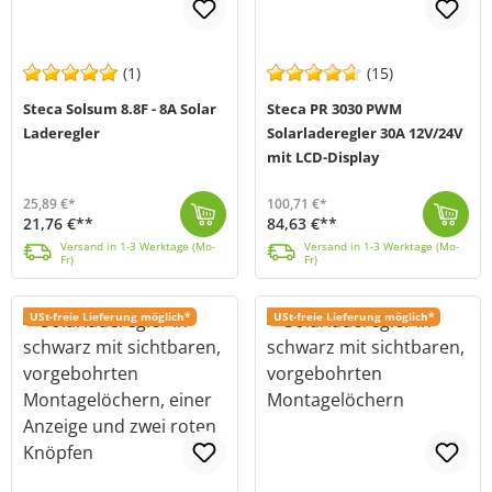
(1)
(15)
Steca Solsum 8.8F - 8A Solar
Steca PR 3030 PWM
Laderegler
Solarladeregler 30A 12V/24V
mit LCD-Display
25,89 €*
100,71 €*
21,76 €**
84,63 €**
Der Steca Solsum 8.8F – 8A Solar-Laderegler ist ein zuverlässiger und effizienter Regler für kleine bis mittelgroße Solarsysteme. Er überzeugt durch s...
Versand in 1-3 Werktage (Mo-Fr)
Der PR 3030 von Steca (MPN: PR 3030) ist ein PWM-Solarladeregler für 12 V- und 24 V-Photovoltaikanlagen mit einem maximalen Lade- und Laststrom von 30...
Versand in 1-3 Werktage (Mo-Fr)
Versand in 1-3 Werktage (Mo-
Versand in 1-3 Werktage (Mo-
Fr)
Fr)
USt-freie Lieferung möglich*
USt-freie Lieferung möglich*