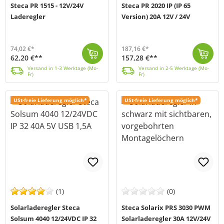
Steca PR 1515 - 12V/24V
Steca PR 2020 IP (IP 65
Laderegler
Version) 20A 12V / 24V
74,02 €*
187,16 €*
62,20 €**
157,28 €**
Der Steca PR 1515 eignet sich für photovoltaische (PV) Anlagen, zur Ladung von 12 V oder 24 V Batterien, für den Bereich Hobby und Freizeit, Wohn-, Ge...
Versand in 1-3 Werktage (Mo-Fr)
Die Funktionalität des Steca PR 2020 IP basiert auf der Steca PR-Solarladeregler-Reihe. Diese ist mit einem großen Display ausgestattet, das den aktue...
Versand in 2-5 Werktage (Mo-Fr)
Versand in 1-3 Werktage (Mo-
Versand in 2-5 Werktage (Mo-
Fr)
Fr)
USt-freie Lieferung möglich*
USt-freie Lieferung möglich*
(1)
(0)
Solarladeregler Steca
Steca Solarix PRS 3030 PWM
Solsum 4040 12/24VDC IP 32
Solarladeregler 30A 12V/24V