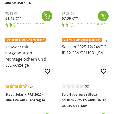
40A 5V USB 1,5A
73,13 €*
68,26 €*
61,45 €**
57,36 €**
Die Solarladeregler Steca Solsum 4040 ist eine Weiterentwicklung unserer international beliebten Regler-Familie Solarix PRS. Dank des erhöhten Modul- ...
Versand in 1-3 Werktage (Mo-Fr)
Der Solarix PRS 3030 von Steca (MPN: PRS 3030) ist ein PWM-Solarladeregler für 12V- und 24V-Bleibatteriesysteme mit einem maximalen Lade- und Laststro...
Versand in 1-3 Werktage (Mo-Fr)
Versand in 1-3 Werktage (Mo-
Versand in 1-3 Werktage (Mo-
Fr)
Fr)
USt-freie Lieferung möglich*
USt-freie Lieferung möglich*
(2)
(0)
Steca Solarix PRS 2020 -
Solarladeregler Steca
20A/12V/24V - Laderegler
Solsum 2525 12/24VDC IP 32
25A 5V USB 1,5A