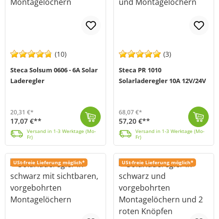
(10)
(3)
Steca Solsum 0606 - 6A Solar
Steca PR 1010
Laderegler
Solarladeregler 10A 12V/24V
20,31 €*
68,07 €*
17,07 €**
57,20 €**
Die Steca Solsum-F-Generation zählt zu den beliebtesten und am häufigsten eingesetzten Ladereglern in SHS-Bereich (Solar Home-Systems). Ein Multifunkt...
Versand in 1-3 Werktage (Mo-Fr)
Der Steca PR 1010 eignet sich für photovoltaische (PV) Anlagen, zur Ladung von 12 V oder 24 V Batterien, für den Bereich Hobby und Freizeit, Wohn-, Ge...
Versand in 1-3 Werktage (Mo-Fr)
Versand in 1-3 Werktage (Mo-
Versand in 1-3 Werktage (Mo-
Fr)
Fr)
USt-freie Lieferung möglich*
USt-freie Lieferung möglich*