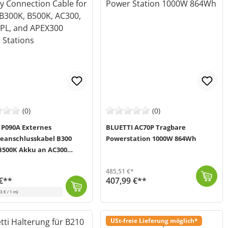
(0)
(0)
 P090A Externes
BLUETTI AC70P Tragbare
ieanschlusskabel B300
Powerstation 1000W 864Wh
B500K Akku an AC300
L APEX300 Powerstation
*
485,51 €*
€**
407,99 €**
Die Bluetti AC70P Tragbare Power Station ist die perfekte Lösung für alle, die unterwegs, beim Camping, im Garten oder im Notfall eine kompakte und le...
Demnächst wieder verfügbar
3 € / 1 m)
N: A-CBC-D6D24-UN-L80-0396) kannst du die B300, B300K oder B500K Erweiterungsakkus an deine Bluetti AC300...
 1-3 Werktage (Mo-Fr)
USt-freie Lieferung möglich*