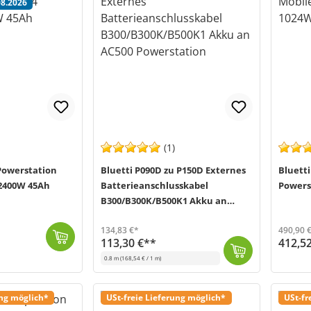
08.2026
(1)
Powerstation
Bluetti P090D zu P150D Externes
Bluett
2400W 45Ah
Batterieanschlusskabel
Powers
B300/B300K/B500K1 Akku an
AC500 Powerstation
134,83 €*
490,90 
113,30 €**
412,5
Die Bluetti Premium 100 V2 Powerstation (MPN: P-PR100V2-EU-GY-10) ist deine kompakte und leistungsstarke Stromq
Demnäc
0.8 m
(168,54 € / 1 m)
Mit diesem Bluetti Batterieanschlusskabel (MPN: P090D bis P150D) kannst du die B300, B300K Erweiterungsakku an deine Bluetti AC500 Power Station ansch...
Versand in 1-3 Werktage (Mo-Fr)
ung möglich*
USt-freie Lieferung möglich*
USt-fr