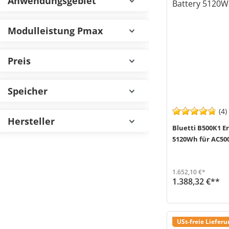
Anwendungsgebiet
Modulleistung Pmax
Preis
Speicher
(4)
Hersteller
Bluetti B500K1 
5120Wh für AC50
1.652,10 €*
1.388,32 €**
Der Bluetti B500K1 Erweiterungsakku (MPN P-B500K1-EU-GY-10) ist die ideale Lösung, um die Kapazität deiner AC500 Powerstation flexibel zu erweitern. M...
Demnächst wieder verfügbar
USt-freie Liefer