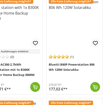
eie Lieferung möglich*
USt-freie Lieferung möglich*
 Ausführungen erhältlich
(0)
(1)
i AC300 2,7kWh
Bluetti B80P Powerstation 806
tation mit 1x B300K
Wh 120W Solarakku
er Home Backup 3000W
 €*
210,67 €*
71 €**
177,03 €**
: 024895) neue Möglichkeiten, Energie gewinnbringend in deinen Alltag zu nutzen. Die Kombination aus t...
 2-5 Werktage (Mo-Fr)
Die B80P Powerstation von Bluetti eignet sich mit einer Kapazität von 806 Wh nicht nur ideal als Erweiterungsbatterie für die Bluetti AC60P, sondern a...
Versand in 2-5 Werktage (Mo-Fr)
eie Lieferung möglich*
USt-freie Lieferung möglich*