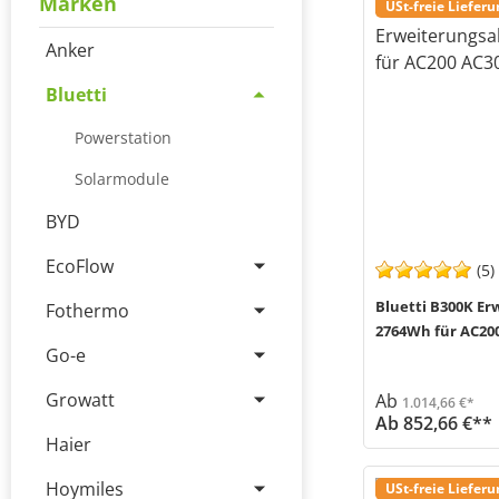
Marken
USt-freie Liefer
Anker
Bluetti
Powerstation
Solarmodule
BYD
EcoFlow
(5)
Bluetti B300K E
Fothermo
2764Wh für AC20
Go-e
Growatt
Ab
1.014,66 €*
Ab 852,66 €**
Haier
Der Bluetti B300K Erweiterungsakku (MPN B300K) ist die ideale Lösung, um deine Ene
Versand in 2-5 Werktage (Mo-Fr)
Hoymiles
USt-freie Liefer