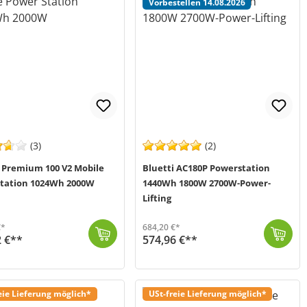
Vorbestellen 14.08.2026
(3)
(2)
i Premium 100 V2 Mobile
Bluetti AC180P Powerstation
tation 1024Wh 2000W
1440Wh 1800W 2700W-Power-
Lifting
€*
684,20 €*
2 €**
574,96 €**
uelle für jede Gelegenheit. Mit einer K...
hst wieder verfügbar
Die Bluetti AC180P Powerstation ist die Lösung für alle, die eine zuverlässige und leistungsstarke Energiequelle suchen, sei es für den Einsatz im Fre...
Produkt ist voraussichtlich verfügbar ab 14. August 2026
eie Lieferung möglich*
USt-freie Lieferung möglich*