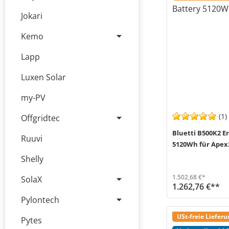
Jokari
Kemo
Lapp
Luxen Solar
my-PV
(1)
Offgridtec
Bluetti B500K2 
Ruuvi
5120Wh für Apex
Shelly
1.502,68 €*
SolaX
1.262,76 €**
Der Bluetti B500K2 Erweiterungsakku (MPN P-B500K2-EU-GY-10) ist die ideale Lösung, um die Kapazität deiner Powerstati
Versand in 2-5 Werktage (Mo-Fr)
Pylontech
USt-freie Liefer
Pytes