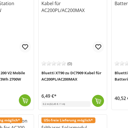
(0)
200 V2 Mobile
Bluetti XT90 zu DC7909 Kabel für
Bluetti
73Wh 2700W
AC200PL/AC200MAX
Batter
6,49 €*
40,52 
0.2 m
(32,45 € / 1 m)
Die BABC-210 Halterung von Bluetti ( MPN BABC-210) wurde
Demnäc
Das Bluetti XT90 auf DC7909 Kabel wird zur Verbindung mit kompatiblen Bluetti Geräten verwendet, um diese mit einer Blei-Säure-Batterie zu laden. Sie...
Demnächst wieder verfügbar
ung möglich*
USt-freie Lieferung möglich*