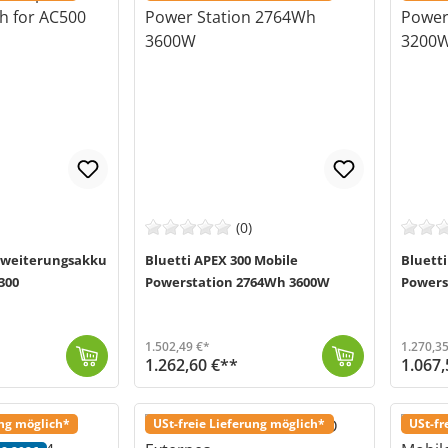
(0)
Erweiterungsakku
Bluetti APEX 300 Mobile
Bluetti
300
Powerstation 2764Wh 3600W
Powers
1.502,49 €*
1.270,35
1.262,60 €**
1.067,
on flexibel zu erweitern. Mit ein...
Die Bluetti APEX 300 Powerstation (MPN: APEX 300) ist eine moderne, leistungsstarke und mobile Stromquelle der neuesten Generation. Mit einer Kapazitä...
Versand in 2-5 Werktage (Mo-Fr)
Die Bluetti Elite 320 Portable Power Station ist eine mobile Hochleistungs-Stromvers
Versand in
ung möglich*
USt-freie Lieferung möglich*
USt-fr