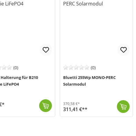
(0)
(0)
 Halterung für B210
Bluetti 255Wp MONO-PERC
ie LiFePO4
Solarmodul
€*
370,58 €*
311,41 €**
 speziell für die B210 LiFePO4 Batterie entwickelt. Die Brackets gewährleisten den Batterien e...
hst wieder verfügbar
Das PERC-MONO Solarpanel von Bluetti (MPN: BFPV-255W) überzeugt mit einer starken Leistung von 255Wp und seinem geringen Gewicht von nur 7,5 kg. Somit...
Demnächst wieder verfügbar