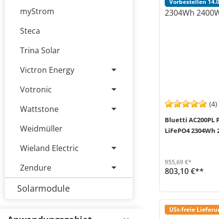
Vorbestellen 14.
myStrom
Steca
Trina Solar
Victron Energy
Votronic
(4)
Wattstone
Bluetti AC200PL 
Weidmüller
LiFePO4 2304Wh 
Wieland Electric
955,69 €*
Zendure
803,10 €**
Mit der Bluetti AC200P L erhältst du eine hochleistungsfähige Powerstation, die mit einer beeindruckenden Kapazität von 2.304Wh (45Ah) und einer Leist...
Produkt ist voraussichtlich verfügbar ab 14. August 2026
Solarmodule
USt-freie Liefer