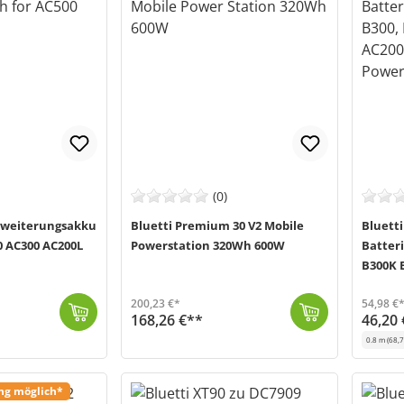
(0)
Erweiterungsakku
Bluetti Premium 30 V2 Mobile
Bluetti
0 AC300 AC200L
Powerstation 320Wh 600W
Batter
B300K 
AC200P
200,23 €*
54,98 €
168,26 €**
46,20 
Die Bluetti Premium 30 V2 Powerstation (MPN: P-PR30V2-EU-GY-10) ist eine leistungsstarke, mobile Stromquelle der neuesten Generation. Mit ihrer Kapazi...
Demnächst wieder verfügbar
0.8 m
(68,7
Mit diesem Bluetti Batterieanschlusskabel (MP
Versand in
ung möglich*