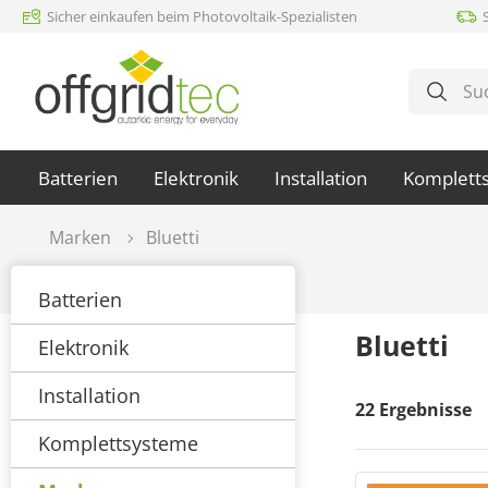
Sicher einkaufen beim Photovoltaik-Spezialisten
m Hauptinhalt springen
Zur Suche springen
Zur Hauptnavigation springen
Batterien
Elektronik
Installation
Komplett
Marken
Bluetti
Batterien
Bluetti
Elektronik
Installation
22
Ergebnisse
Komplettsysteme