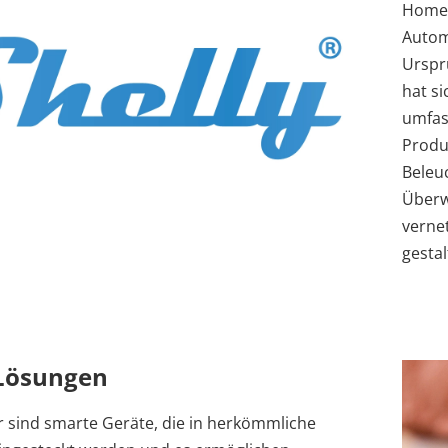
Home-
Autom
Ursprü
hat s
umfas
Produk
Beleu
Überw
vernet
gesta
Lösungen
 sind smarte Geräte, die in herkömmliche