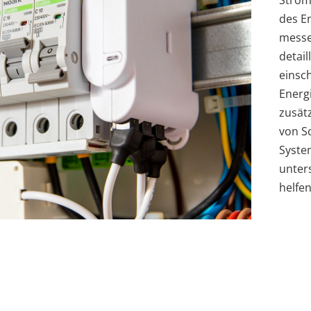
Strom
des E
messe
detail
einsc
Energ
zusät
von S
Syste
unter
helfen