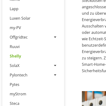
Steckdosen e
angeschlosse
Lapp
und zu überwa
Luxen Solar
Energieverbra
Ausschalten 
my-PV
oder automat
Offgridtec
wie Echtzeit
benutzerdefi
Ruuvi
Energieverbr
Shelly
zu steigern. 
Smart-Home-S
SolaX
Sicherheitsfu
Pylontech
Pytes
myStrom
Steca