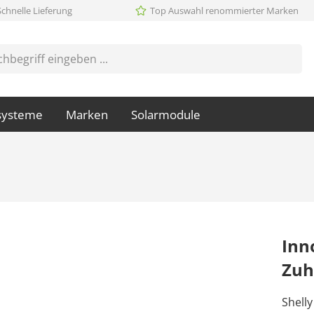
Schnelle Lieferung
Top Auswahl renommierter Marken
systeme
Marken
Solarmodule
Inn
Zu
Shelly