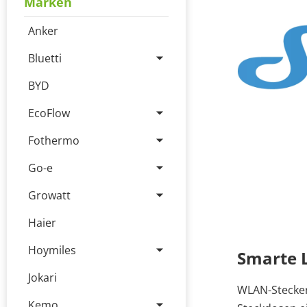
Marken
Anker
Bluetti
BYD
EcoFlow
Fothermo
Go-e
Growatt
Haier
Hoymiles
Smarte 
Jokari
WLAN-Stecker
Kemo