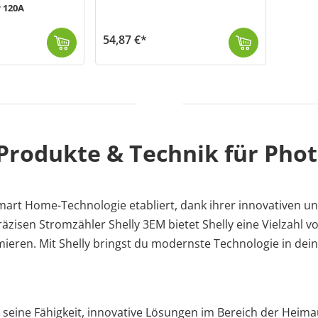
 120A
54,87 €*
rd. Mit einer ...
Der Shelly Einspeiseadapter (MPN:1219) ist ein PM Mini Gen3 Leistungsmesser, der in einem IP66 Gehäuse mit Stecker und Buchse integriert ist. Er wurde...
Versand in 1-3 Werktage (Mo-Fr)
 Produkte & Technik für Pho
Smart Home-Technologie etabliert, dank ihrer innovativen und
präzisen Stromzähler Shelly 3EM bietet Shelly eine Vielzahl
mieren. Mit Shelly bringst du modernste Technologie in dei
d seine Fähigkeit, innovative Lösungen im Bereich der Heim