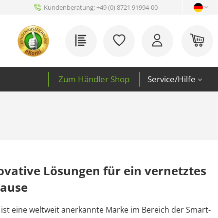
Kundenberatung:
+49 (0) 8721 91994-00
Du hast 0 Produkte auf 
War
Zum Händler Shop
Service/Hilfe
ovative Lösungen für ein vernetztes
hause
 ist eine weltweit anerkannte Marke im Bereich der Smart-