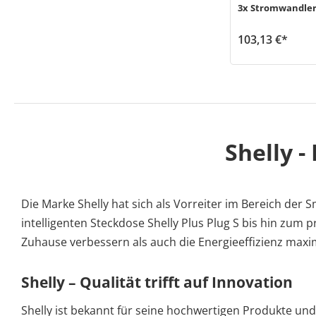
3x Stromwandler
103,13 €*
Der Shelly Pro 3EM (MPN: 1111) ist ein präzises 3-Phasen-Stromverbrauchsmessgerät, das einfach per WLAN, LAN oder Bluetooth verbunden wi
Versand in 1-3 Werktage (Mo-Fr)
Shelly -
Die Marke Shelly hat sich als Vorreiter im Bereich der 
intelligenten Steckdose Shelly Plus Plug S bis hin zum 
Zuhause verbessern als auch die Energieeffizienz maxi
Shelly – Qualität trifft auf Innovation
Shelly ist bekannt für seine hochwertigen Produkte un