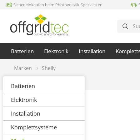
Sicher einkaufen beim Photovoltaik-Spezialisten
m Hauptinhalt springen
Zur Suche springen
Zur Hauptnavigation springen
Batterien
Elektronik
Installation
Komplett
Marken
Shelly
Batterien
Elektronik
Installation
Komplettsysteme