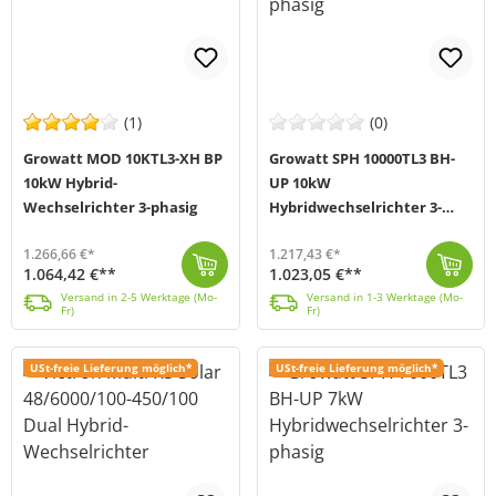
(1)
(0)
Growatt MOD 10KTL3-XH BP
Growatt SPH 10000TL3 BH-
10kW Hybrid-
UP 10kW
Wechselrichter 3-phasig
Hybridwechselrichter 3-
phasig
1.266,66 €*
1.217,43 €*
1.064,42 €**
1.023,05 €**
Der Growatt MOD 10KTL3-XH-BP Hybrid-Inverter (MPN MOD 10KTL3-XH-BP) ist ein 3-phasiger Wechselrichter, der mit seiner hohen Leistung und seiner Kompak...
Versand in 2-5 Werktage (Mo-Fr)
Der Growatt SPH10000TL3 BH-UP Hybrid-Inverter ist eine hochmoderne Lösung für Solarprojekte. Mit intelligentem Lastmanagement, einer breiten Batteries...
Versand in 1-3 Werktage (Mo-Fr)
Versand in 2-5 Werktage (Mo-
Versand in 1-3 Werktage (Mo-
Fr)
Fr)
USt-freie Lieferung möglich*
USt-freie Lieferung möglich*