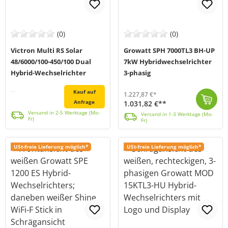
(0)
(0)
Victron Multi RS Solar
Growatt SPH 7000TL3 BH-UP
48/6000/100-450/100 Dual
7kW Hybridwechselrichter
Hybrid-Wechselrichter
3-phasig
Kauf auf
1.227,87 €*
Anfrage
1.031,82 €**
Der Multi RS Solar 48/6000/100-450/100 Dual (MPN PMR482602020) aus der renommierten Produktpalette von Victron Energy kombiniert die Funktionen eines ...
Versand in 2-5 Werktage (Mo-Fr)
Versand in 2-5 Werktage (Mo-
Der Growatt SPH7000TL3 BH-UP Hybrid-Inverter ist eine hochmoderne Lösung für Solarprojekte. Mit intelligentem Lastmanagement, einer breiten Batteriesp...
Versand in 1-3 Werktage (Mo-Fr)
Versand in 1-3 Werktage (Mo-
Fr)
Fr)
USt-freie Lieferung möglich*
USt-freie Lieferung möglich*