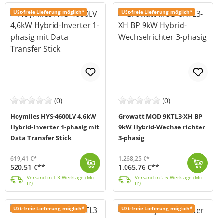
USt-freie Lieferung möglich*
USt-freie Lieferung möglich*
(0)
(0)
Hoymiles HYS-4600LV 4,6kW
Growatt MOD 9KTL3-XH BP
Hybrid-Inverter 1-phasig mit
9kW Hybrid-Wechselrichter
Data Transfer Stick
3-phasig
619,41 €*
1.268,25 €*
520,51 €**
1.065,76 €**
Der HYS-4600LV von Hoymiles (MPN: HYS-4.6LV-EUG1) ist ein 4,6kW starker Hybrid-Wechselrichter, mit dem du deinen Energiebedarf decken und deine Stromk...
Versand in 1-3 Werktage (Mo-Fr)
Der Growatt MOD 9KTL3-XH-BP Hybrid-Inverter (MPN MOD 9KTL3-XH-BP) ist ein 3-phasiger Wechselrichter, der mit seiner hohen Leistung und seiner Kompakth...
Versand in 2-5 Werktage (Mo-Fr)
Versand in 1-3 Werktage (Mo-
Versand in 2-5 Werktage (Mo-
Fr)
Fr)
USt-freie Lieferung möglich*
USt-freie Lieferung möglich*