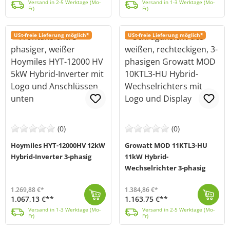
Versand in 2-5 Werktage (Mo-
Versand in 1-3 Werktage (Mo-
Fr)
Fr)
USt-freie Lieferung möglich*
USt-freie Lieferung möglich*
(0)
(0)
Hoymiles HYT-12000HV 12kW
Growatt MOD 11KTL3-HU
Hybrid-Inverter 3-phasig
11kW Hybrid-
Wechselrichter 3-phasig
1.269,88 €*
1.384,86 €*
1.067,13 €**
1.163,75 €**
Der HYT-12000HV von Hoymiles (MPN: HYT-12.0HV-EUG1) ist ein 12kW starker Hybrid-Wechselrichter, mit dem du deinen Energiebedarf decken und deine Strom...
Versand in 1-3 Werktage (Mo-Fr)
Der Growatt MOD 11KTL3-HU Hybrid-Inverter (MPN: MOD 11KTL3-HU) ist ein 3-phasiger Wechselrichter, der mit seiner hohen Leistung und kompakten Bauweise...
Versand in 2-5 Werktage (Mo-Fr)
Versand in 1-3 Werktage (Mo-
Versand in 2-5 Werktage (Mo-
Fr)
Fr)