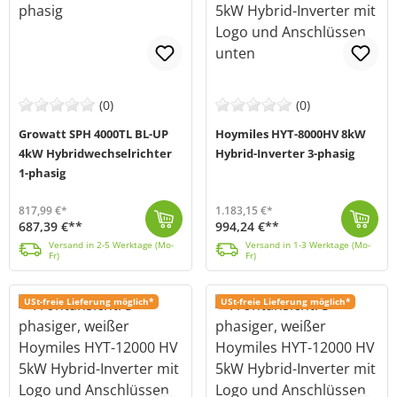
(0)
(0)
Growatt SPH 4000TL BL-UP
Hoymiles HYT-8000HV 8kW
4kW Hybridwechselrichter
Hybrid-Inverter 3-phasig
1-phasig
817,99 €*
1.183,15 €*
687,39 €**
994,24 €**
Der Growatt SPH4000TL BL-UP Hybrid-Wechselrichter unterstützt Solarmodule mit einer Leistung von bis zu 7600W. Er bietet eine skalierbare Systemkonfig...
Versand in 2-5 Werktage (Mo-Fr)
Der HYT-8000HV von Hoymiles (MPN: HYT-8.0HV-EUG1) ist ein 8kW starker Hybrid-Wechselrichter, mit dem du deinen Energiebedarf decken und deine Stromkos...
Versand in 1-3 Werktage (Mo-Fr)
Versand in 2-5 Werktage (Mo-
Versand in 1-3 Werktage (Mo-
Fr)
Fr)
USt-freie Lieferung möglich*
USt-freie Lieferung möglich*