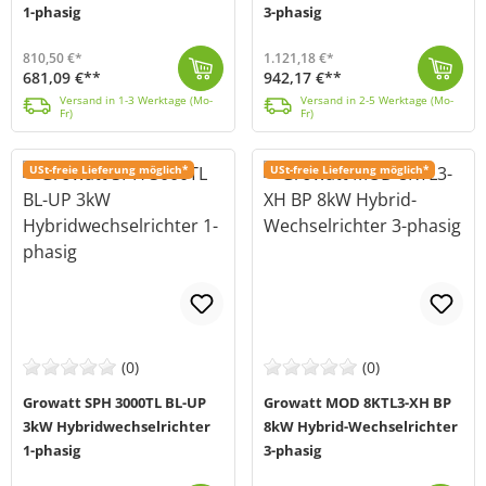
1-phasig
3-phasig
810,50 €*
1.121,18 €*
681,09 €**
942,17 €**
Der Growatt SPH3600TL BL-UP Hybrid-Wechselrichter unterstützt Solarmodule mit einer Leistung von bis zu 7200W. Er bietet eine skalierbare Systemkonfig...
Versand in 1-3 Werktage (Mo-Fr)
Der Growatt SPH5000TL3 BH-UP Hybrid-Inverter ist eine hochmoderne Lösung für Solarprojekte. Mit intelligentem Lastmanagement, einer breiten Batteriesp...
Versand in 2-5 Werktage (Mo-Fr)
Versand in 1-3 Werktage (Mo-
Versand in 2-5 Werktage (Mo-
Fr)
Fr)
USt-freie Lieferung möglich*
USt-freie Lieferung möglich*
(0)
(0)
Growatt SPH 3000TL BL-UP
Growatt MOD 8KTL3-XH BP
3kW Hybridwechselrichter
8kW Hybrid-Wechselrichter
1-phasig
3-phasig