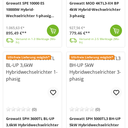
Growatt SPE 10000 ES
Growatt MOD 4KTL3-XH BP
10000W Hybrid-
4kW Hybrid-Wechselrichter
Wechselrichter 1-phasig
3-phasig
inkl. Shine WiFi-F Stick
1.065,63 €*
927,56 €*
895,49 €**
779,46 €**
Der SPE 10000 ES Hybrid-Wechselrichter von Growatt (MPN SPE 10000 ES) vereint einen Dual-MPPT-Solarladeregler, einen Hochfrequenz-Wechselrichter mit r...
Versand in 1-3 Werktage (Mo-Fr)
Der Growatt MOD 4KTL3-XH-BP Hybrid-Inverter (MPN MOD 4KTL3-XH-BP) ist ein 3-phasiger Wechselrichter, der mit seiner hohen Leistung und seiner Kompakth...
Versand in 2-5 Werktage (Mo-Fr)
Versand in 1-3 Werktage (Mo-
Versand in 2-5 Werktage (Mo-
Fr)
Fr)
USt-freie Lieferung möglich*
USt-freie Lieferung möglich*
(0)
(0)
Growatt SPH 3600TL BL-UP
Growatt SPH 5000TL3 BH-UP
3,6kW Hybridwechselrichter
5kW Hybridwechselrichter