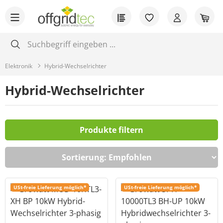
Zum Hauptinhalt springen
Du hast 0 Produkt
War
Elektronik
Hybrid-Wechselrichter
Hybrid-Wechselrichter
Produkte filtern
USt-freie Lieferung möglich*
USt-freie Lieferung möglich*