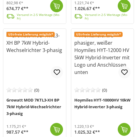
802,98 €*
1.221,74 €*
674,77 €**
1.026,67 €**
Der Growatt SPH3000TL BL-UP Hybrid-Wechselrichter unterstützt Solaranlagen mit einer Gesamtleistung von bis zu 6000W. Er bietet eine skalierbare Syste...
Versand in 2-5 Werktage (Mo-Fr)
Der Growatt MOD 8KTL3-XH-BP Hybrid-Inverter (MPN MOD 8KTL3-XH-BP) ist ein 3-phasiger Wechselrichter, der mit seiner hohen Leistung und seiner Kompakth...
Versand in 2-5 Werktage (Mo-Fr)
Versand in 2-5 Werktage (Mo-
Versand in 2-5 Werktage (Mo-
Fr)
Fr)
USt-freie Lieferung möglich*
USt-freie Lieferung möglich*
(0)
(0)
Growatt MOD 7KTL3-XH BP
Hoymiles HYT-10000HV 10kW
7kW Hybrid-Wechselrichter
Hybrid-Inverter 3-phasig
3-phasig
1.175,21 €*
1.220,13 €*
987,57 €**
1.025,32 €**
Der Growatt MOD 7KTL3-XH-BP Hybrid-Inverter (MPN MOD 7KTL3-XH-BP) ist ein 3-phasiger Wechselrichter, der mit seiner hohen Leistung und seiner Kompakth...
Versand in 2-5 Werktage (Mo-Fr)
Der HYT-10000HV von Hoymiles (MPN: HYT-10.0HV-EUG1) ist ein 10kW starker Hybrid-Wechselrichter, mit dem du deinen Energiebedarf decken und deine Strom...
Versand in 1-3 Werktage (Mo-Fr)