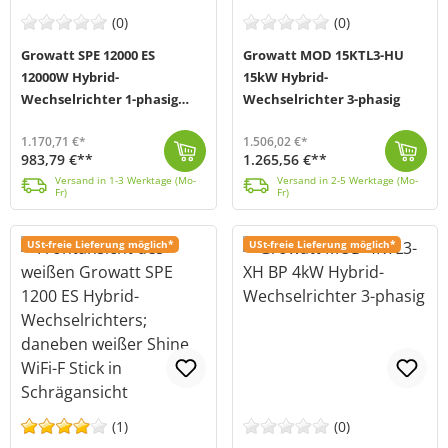
(0)
(0)
Growatt SPE 12000 ES
Growatt MOD 15KTL3-HU
12000W Hybrid-
15kW Hybrid-
Wechselrichter 1-phasig
Wechselrichter 3-phasig
inkl. Shine WiFi-F Stick
1.170,71 €*
1.506,02 €*
983,79 €**
1.265,56 €**
Der SPE 12000 ES Hybrid-Wechselrichter von Growatt (MPN SPE 12000 ES) vereint einen Dual-MPPT-Solarladeregler, einen Hochfrequenz-Wechselrichter mit r...
Versand in 1-3 Werktage (Mo-Fr)
Der Growatt MOD 15KTL3-HU Hybrid-Inverter (MPN: MOD 15KTL3-HU) ist ein 3-phasiger Wechselrichter, der mit seiner hohen Leistung und kompakten Bauweise...
Versand in 2-5 Werktage (Mo-Fr)
Versand in 1-3 Werktage (Mo-
Versand in 2-5 Werktage (Mo-
Fr)
Fr)
USt-freie Lieferung möglich*
USt-freie Lieferung möglich*
(1)
(0)