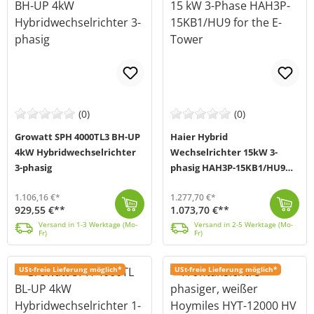
(0)
(0)
Growatt SPH 4000TL3 BH-UP
Haier Hybrid
4kW Hybridwechselrichter
Wechselrichter 15kW 3-
3-phasig
phasig HAH3P-15KB1/HU9
für den E-Tower
1.106,16 €*
1.277,70 €*
929,55 €**
1.073,70 €**
Der Growatt SPH4000TL3 BH-UP Hybrid-Inverter ist eine hochmoderne Lösung für Solarprojekte. Mit intelligentem Lastmanagement, einer breiten Batteriesp...
Versand in 1-3 Werktage (Mo-Fr)
Der 3-phasige Hybrid-Wechselrichter von Haier (MPN: HAH3P-15KB1/HU9) besitzt eine Leistung von 15 kW und ist das Herzstück deiner flexiblen Energiespe...
Versand in 2-5 Werktage (Mo-Fr)
Versand in 1-3 Werktage (Mo-
Versand in 2-5 Werktage (Mo-
Fr)
Fr)
USt-freie Lieferung möglich*
USt-freie Lieferung möglich*