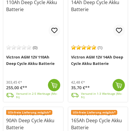
(0)
(1)
Victron AGM 12V 110Ah
Victron AGM 12V 14Ah Deep
Deep Cycle Akku Batterie
Cycle Akku Batterie
303,45 €*
42,48 €*
255,00 €**
35,70 €**
Die AGM 12V 110Ah Deep-Cycle Batterie von Victron Energy (MPN BAT412101084) zeichnet sich durch hohe Zyklenfestigkeit und ist auf Grund Ihres geringen...
Versand in 2-5 Werktage (Mo-Fr)
Die AGM 12V 14Ah Deep-Cycle Batterie von Victron Energy (MPN BAT212120084) zeichnet sich durch hohe Zyklenfestigkeit und ist auf Grund Ihres geringen ...
Versand in 1-3 Werktage (Mo-Fr)
Versand in 2-5 Werktage (Mo-
Versand in 1-3 Werktage (Mo-
Fr)
Fr)
USt-freie Lieferung möglich*
USt-freie Lieferung möglich*