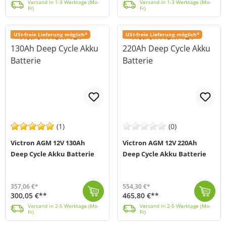
Versand in 1-3 Werktage (Mo-
Versand in 1-3 Werktage (Mo-
Fr)
Fr)
USt-freie Lieferung möglich*
USt-freie Lieferung möglich*
(1)
(0)
Victron AGM 12V 130Ah
Victron AGM 12V 220Ah
Deep Cycle Akku Batterie
Deep Cycle Akku Batterie
357,06 €*
554,30 €*
300,05 €**
465,80 €**
Die AGM 12V 130Ah Deep-Cycle Batterie von Victron Energy (MPN BAT412121084) zeichnet sich durch hohe Zyklenfestigkeit und ist auf Grund Ihres geringen...
Versand in 2-5 Werktage (Mo-Fr)
Die AGM 12V 220Ah Deep-Cycle Batterie von Victron Energy (MPN BAT412201084) zeichnet sich durch hohe Zyklenfestigkeit und ist auf Grund Ihres geringen...
Versand in 2-5 Werktage (Mo-Fr)
Versand in 2-5 Werktage (Mo-
Versand in 2-5 Werktage (Mo-
Fr)
Fr)