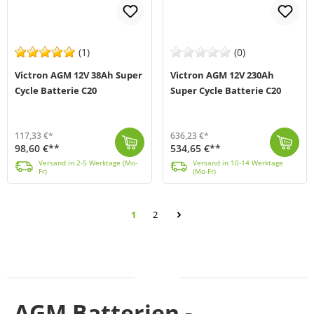
(1)
(0)
Victron AGM 12V 38Ah Super
Victron AGM 12V 230Ah
Cycle Batterie C20
Super Cycle Batterie C20
117,33 €*
636,23 €*
98,60 €**
534,65 €**
Die 12V 38Ah Super Cycle Batterie Victron Energy (MPN BAT412038081) basiert auf den neusten Erkenntnissen aus der Elektrochemie von Batterien und biet...
Versand in 2-5 Werktage (Mo-Fr)
Die 12V 230Ah Super Cycle Batterie Victron Energy (MPN BAT412123081) basiert auf den neusten Erkenntnissen aus der Elektrochemie von Batterien und bie...
Versand in 10-14 Werktage (Mo-Fr)
Versand in 2-5 Werktage (Mo-
Versand in 10-14 Werktage
Fr)
(Mo-Fr)
Seite
1
2
Seite
AGM Batterien -