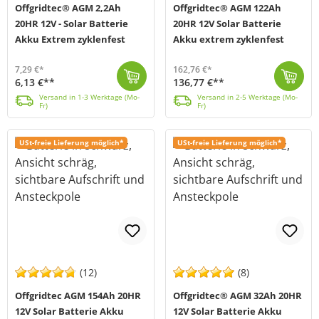
Offgridtec® AGM 2,2Ah
Offgridtec® AGM 122Ah
20HR 12V - Solar Batterie
20HR 12V Solar Batterie
Akku Extrem zyklenfest
Akku extrem zyklenfest
7,29 €*
162,76 €*
6,13 €**
136,77 €**
Offgridtec AGM Solar Batterien sind explizit für den Einsatz in Solar- und Hybridanlagen ausgelegt. AGM Technologie ist herkömmlichen Blei-Säure Batte...
Versand in 1-3 Werktage (Mo-Fr)
Der 122Ah starke Solar-Akku von Offgridtec (MPN: 2-01-001485) ist eine verschlossene AGM-Bleiakku-Batterie mit hoher Zyklenfestigkeit für den Einsatz ...
Versand in 2-5 Werktage (Mo-Fr)
Versand in 1-3 Werktage (Mo-
Versand in 2-5 Werktage (Mo-
Fr)
Fr)
USt-freie Lieferung möglich*
USt-freie Lieferung möglich*
(12)
(8)
Offgridtec AGM 154Ah 20HR
Offgridtec® AGM 32Ah 20HR
12V Solar Batterie Akku
12V Solar Batterie Akku