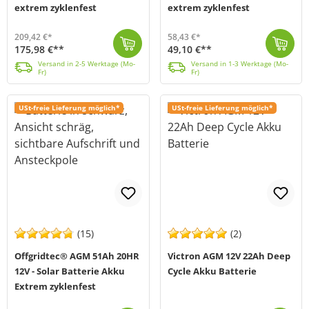
extrem zyklenfest
extrem zyklenfest
209,42 €*
58,43 €*
175,98 €**
49,10 €**
Die Offgridtec AGM 154Ah 20HR 12V Solar Batterie (MPN: 2-01-001005) ist eine verschlossene AGM-Bleiakku-Batterie mit einer Nennspannung von 12 V und e...
Versand in 2-5 Werktage (Mo-Fr)
Die Offgridtec AGM 32Ah 20HR 12V Solar Batterie (MPN: 2-01-001480) ist ein wartungsfreier Blei-Akku (AGM) für den Einsatz in Solar- und Inselanlagen, ...
Versand in 1-3 Werktage (Mo-Fr)
Versand in 2-5 Werktage (Mo-
Versand in 1-3 Werktage (Mo-
Fr)
Fr)
USt-freie Lieferung möglich*
USt-freie Lieferung möglich*
(15)
(2)
Offgridtec® AGM 51Ah 20HR
Victron AGM 12V 22Ah Deep
12V - Solar Batterie Akku
Cycle Akku Batterie
Extrem zyklenfest