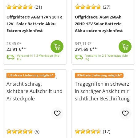
(21)
(27)
Offgridtec® AGM 17Ah 20HR
Offgridtec® AGM 260Ah
12V - Solar Batterie Akku
20HR 12V Solar Batterie
Extrem zyklenfest
Akku extrem zyklenfest
28,45 €*
347,11 €*
23,91 €**
291,69 €**
Offgridtec AGM Solar Batterien sind explizit für den Einsatz in Solar- und Hybridanlagen ausgelegt. AGM Technologie ist herkömmlichen Blei-Säure Batte...
Versand in 1-3 Werktage (Mo-Fr)
Die Solar-Batterie von Offgridtec (MPN: 001006) ist ein verschlossener AGM-Speicher für den Einsatz in Solar- und Hybridanlagen sowie weiteren station...
Versand in 2-5 Werktage (Mo-Fr)
Versand in 1-3 Werktage (Mo-
Versand in 2-5 Werktage (Mo-
Fr)
Fr)
USt-freie Lieferung möglich*
USt-freie Lieferung möglich*
(5)
(17)