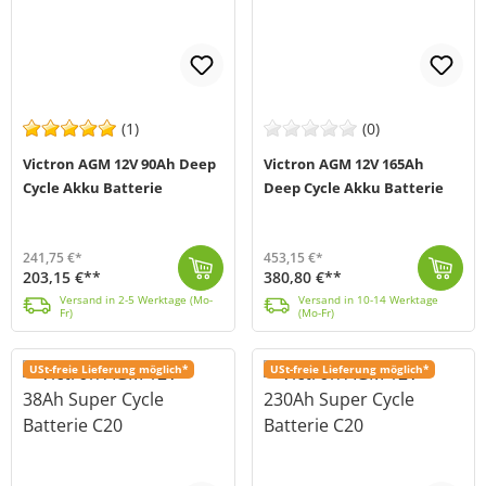
(1)
(0)
Victron AGM 12V 90Ah Deep
Victron AGM 12V 165Ah
Cycle Akku Batterie
Deep Cycle Akku Batterie
241,75 €*
453,15 €*
203,15 €**
380,80 €**
Die AGM 12V 90Ah Deep-Cycle Batterie von Victron Energy (MPN BAT412800084) zeichnet sich durch hohe Zyklenfestigkeit und ist auf Grund Ihres geringen ...
Versand in 2-5 Werktage (Mo-Fr)
Die AGM 12V 165Ah Deep-Cycle Batterie von Victron Energy (MPN BAT412151084) zeichnet sich durch hohe Zyklenfestigkeit und ist auf Grund Ihres geringen...
Versand in 10-14 Werktage (Mo-Fr)
Versand in 2-5 Werktage (Mo-
Versand in 10-14 Werktage
Fr)
(Mo-Fr)
USt-freie Lieferung möglich*
USt-freie Lieferung möglich*