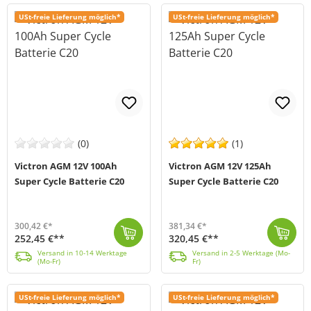
USt-freie Lieferung möglich*
USt-freie Lieferung möglich*
(0)
(1)
Victron AGM 12V 100Ah
Victron AGM 12V 125Ah
Super Cycle Batterie C20
Super Cycle Batterie C20
300,42 €*
381,34 €*
252,45 €**
320,45 €**
Die 12V 100Ah Super Cycle Batterie Victron Energy (MPN BAT412110081) basiert auf den neusten Erkenntnissen aus der Elektrochemie von Batterien und bie...
Versand in 10-14 Werktage (Mo-Fr)
Die 12V 125Ah Super Cycle Batterie Victron Energy (MPN BAT412112081) basiert auf den neusten Erkenntnissen aus der Elektrochemie von Batterien und bie...
Versand in 2-5 Werktage (Mo-Fr)
Versand in 10-14 Werktage
Versand in 2-5 Werktage (Mo-
(Mo-Fr)
Fr)
USt-freie Lieferung möglich*
USt-freie Lieferung möglich*