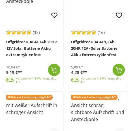
(33)
(16)
Offgridtec® AGM 7Ah 20HR
Offgridtec® AGM 1,2Ah
12V Solar Batterie Akku
20HR 12V - Solar Batterie
extrem zyklenfest
Akku Extrem zyklenfest
10,94 €*
5,09 €*
9,19 €**
4,28 €**
Die Offgridtec AGM 7Ah 20HR 12V Solar Batterie (MPN: 2-01-001000) ist ein verschlossener AGM-Blei-Akku für den Einsatz in Solar- und Inselanlagen, USV...
Versand in 1-3 Werktage (Mo-Fr)
Offgridtec AGM Solar Batterien sind explizit für den Einsatz in Solar- und Hybridanlagen ausgelegt. AGM Technologie ist herkömmlichen Blei-Säure Batte...
Versand in 1-3 Werktage (Mo-Fr)
Versand in 1-3 Werktage (Mo-
Versand in 1-3 Werktage (Mo-
Fr)
Fr)
USt-freie Lieferung möglich*
USt-freie Lieferung möglich*