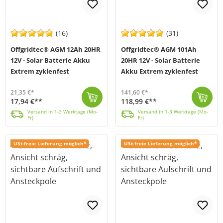
(16)
(31)
Offgridtec® AGM 12Ah 20HR
Offgridtec® AGM 101Ah
12V - Solar Batterie Akku
20HR 12V - Solar Batterie
Extrem zyklenfest
Akku Extrem zyklenfest
21,35 €*
141,60 €*
17,94 €**
118,99 €**
Offgridtec AGM Solar Batterien sind explizit für den Einsatz in Solar- und Hybridanlagen ausgelegt. AGM Technologie ist herkömmlichen Blei-Säure Batte...
Versand in 1-3 Werktage (Mo-Fr)
Offgridtec AGM Solar Batterien sind explizit für den Einsatz in Solar- und Hybridanlagen ausgelegt. AGM Technologie ist herkömmlichen Blei-Säure Batte...
Versand in 1-3 Werktage (Mo-Fr)
Versand in 1-3 Werktage (Mo-
Versand in 1-3 Werktage (Mo-
Fr)
Fr)
USt-freie Lieferung möglich*
USt-freie Lieferung möglich*