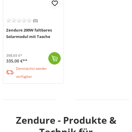
(0)
Zendure 200W faltbares
Solarmodul mit Tasche
398,65 €*
335,00 €**
Das Zendure 200W Solarpanel (MPN ZD200SP) ist ein tragbares und faltbares Solarpanel, das speziell für den Einsatz im Freien und unterwegs entwickelt ...
Demnächst wieder verfügbar
Demnächst wieder
verfügbar
Zendure - Produkte &
Technik für