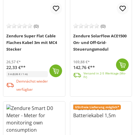
(0)
(0)
Zendure Super Flat Cable
Zendure SolarFlow ACE1500
Flaches Kabel 3m mit MC4
On- und Off-Grid-
Stecker
Steuerungsmodul
26,57 €*
169,88 €*
22,33 €**
142,76 €**
Das tragbare Steuerungsmodul SolarFlow ACE 1500 von Zendure wurde als ultimative Backup-Stromversorgungslösung entwickelt, um sowohl im Alltag als auc...
Versand in 2-5 Werktage (Mo-Fr)
Versand in 2-5 Werktage (Mo-
3 m
(8,86 € / 1 m)
Fr)
Das flache MC4-Kabel von Zendure (MPN: ZDFLMC43M-lxh-bk-eu) ist an einem Ende mit dem SolarFlow PV-Hub angeschlossen. Das andere Ende des Kabels wird ...
Demnächst wieder verfügbar
Demnächst wieder
verfügbar
USt-freie Lieferung möglich*