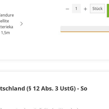
Produkt Anzahl: 
Stück
schland (§ 12 Abs. 3 UstG) - So