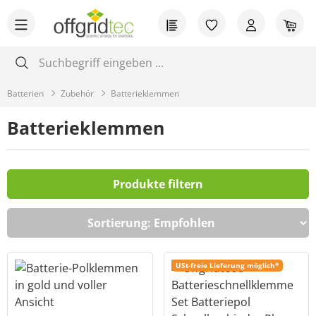
Zum Hauptinhalt springen
Du hast 0 Produkt
War
Batterien
Zubehör
Batterieklemmen
Batterieklemmen
Produkte filtern
USt-freie Lieferung möglich*