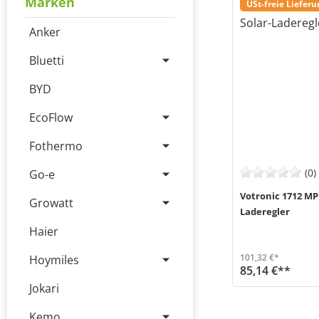
Marken
USt-freie Liefer
Anker
Bluetti
BYD
EcoFlow
Fothermo
(0)
Go-e
Votronic 1712 MPP
Growatt
Laderegler
Haier
101,32 €*
Hoymiles
85,14 €**
Der MPP 170 CI Solar-Laderegler von Votronic (MPN 1712) ist eine hochmoderne Lösung für die effiziente Ladu
Versand in 1-3 Werktage (Mo-Fr)
Jokari
Kemo