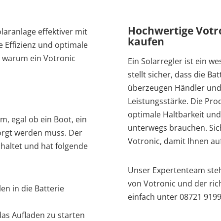
Hochwertige Votron
aranlage effektiver mit
kaufen
e Effizienz und optimale
, warum ein Votronic
Ein Solarregler ist ein w
.
stellt sicher, dass die Ba
überzeugen Händler und 
Leistungsstärke. Die Pro
optimale Haltbarkeit und 
m, egal ob ein Boot, ein
unterwegs brauchen. Siche
orgt werden muss. Der
Votronic, damit Ihnen au
haltet und hat folgende
Unser Expertenteam steht
von Votronic und der ric
en in die Batterie
einfach unter 08721 9199
 das Aufladen zu starten