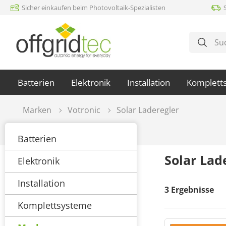
Sicher einkaufen beim Photovoltaik-Spezialisten
m Hauptinhalt springen
Zur Suche springen
Zur Hauptnavigation springen
Batterien
Elektronik
Installation
Komplett
Marken
Votronic
Solar Laderegler
Batterien
Solar Lad
Elektronik
Installation
3
Ergebnisse
Komplettsysteme