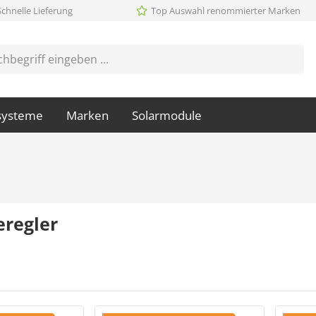
Schnelle Lieferung
Top Auswahl renommierter Marken
systeme
Marken
Solarmodule
eregler