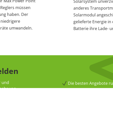
ür Max Power Point
Solarsystem unverzic
T-Reglers müssen
anderes Transportmit
ung haben. Der
Solarmodul angeschl
 niedrigere
gelieferte Energie i
geräte umwandeln.
Batterie ihre Lade- 
elden
r und
Die besten Angebote r
 mehr von
Photovoltaiktechnik
Kostenlos & Unverbindli
Jederzeit abmeldbar
Anmelden