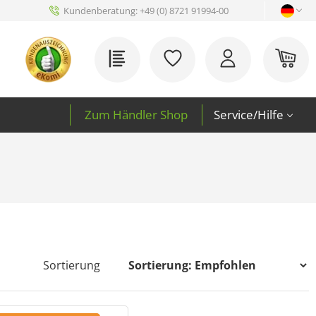
Kundenberatung:
+49 (0) 8721 91994-00
Du hast 0 Produkte auf 
War
Zum Händler Shop
Service/Hilfe
Sortierung