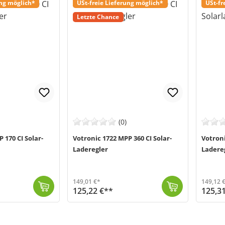
ung möglich*
USt-freie Lieferung möglich*
USt-fr
Letzte Chance
(0)
 170 CI Solar-
Votronic 1722 MPP 360 CI Solar-
Votroni
Laderegler
Ladere
149,01 €*
149,12 
125,22 €**
125,3
ng deiner Batterien mit Solarenergie. Diese...
Der MPP 360 CI Solar-Laderegler von Votronic (MPN 1722) ist eine hochmoderne Lösung für die effiziente Ladung deiner Batterien mit Solarenergie. Diese...
Versand in 1-3 Werktage (Mo-Fr)
Der MPP 260 CI Solar-Laderegler von Votronic 
Versand in