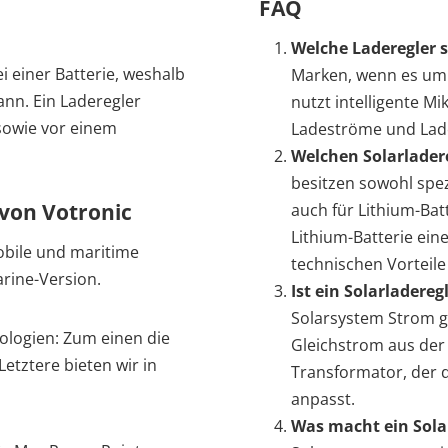
FAQ
Welche Laderegler 
i einer Batterie, weshalb
Marken, wenn es um h
nn. Ein Laderegler
nutzt intelligente M
 sowie vor einem
Ladeströme und Lad
Welchen Solarlader
besitzen sowohl spez
 von Votronic
auch für Lithium-Bat
Lithium-Batterie ein
obile und maritime
technischen Vorteile
rine-Version.
Ist ein Solarladereg
Solarsystem Strom g
ologien: Zum einen die
Gleichstrom aus der
etztere bieten wir in
Transformator, der d
anpasst.
Was macht ein Sola