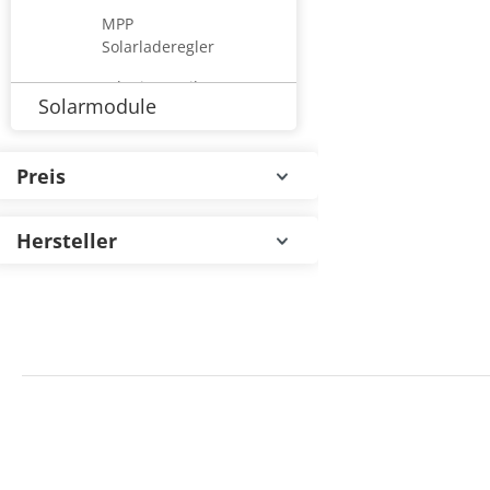
MPP
Solarladeregler
Stromkreisverteiler
Solarmodule
Wattstone
Weidmüller
Preis
Wieland Electric
Hersteller
Zendure