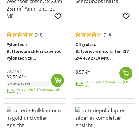
(50)
(13)
Pylontech
Offgridtec
Batterieanschlusskabelset
Batterietrennschalter 12V
Pylontech zu
24V 48V 275A M10
Wechselrichter 2 x 2,0m
Schraubanschluss
38,77 €*
8,57 €*
25mm² Amphenol zu M8
32,58 €**
Mit dem Batterietrennschalter von Offgridtec (MPN 012815) kann deine Batterie sicher getrennt werden, um den Stromverbrauch zu verringern, wenn das Ge...
Versand in 1-3 Werktage (Mo-Fr)
Versand in 1-3 Werktage (Mo-
2 m
(19,39 € / 1 m)
Fr)
Das Pylontech Batterieanschlusskabelset (MPN BW0US3000BAL0002) beinhaltet 2 x 2 Meter Kabel (Plus/Minus) mit je einem Querschnitt von 25mm² und ein CA...
Versand in 1-3 Werktage (Mo-Fr)
Versand in 1-3 Werktage (Mo-
Fr)