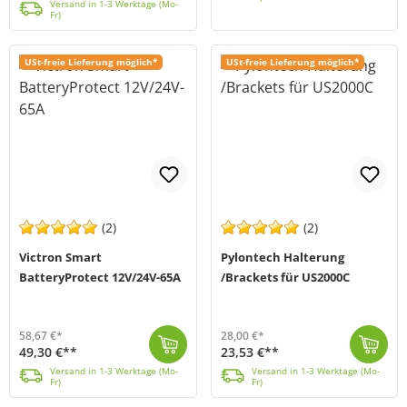
Versand in 1-3 Werktage (Mo-
Fr)
USt-freie Lieferung möglich*
USt-freie Lieferung möglich*
(2)
(2)
Victron Smart
Pylontech Halterung
BatteryProtect 12V/24V-65A
/Brackets für US2000C
58,67 €*
28,00 €*
49,30 €**
23,53 €**
Der Smart BatteryProtect 12/24V-65A von Victron Energy (MPN BPR065022000) bietet soliden Batterieschutz bei 12V und 24V Akkus verschiedenster Bauart. ...
Versand in 1-3 Werktage (Mo-Fr)
Die Pylontech Brackets (MPN WJ0ZU2000B01) dienen zum vertikalen Stapeln der Pylon-Batteriemodule US2000C. Mit diesen stapelbaren Bracket-Halterungen k...
Versand in 1-3 Werktage (Mo-Fr)
Versand in 1-3 Werktage (Mo-
Versand in 1-3 Werktage (Mo-
Fr)
Fr)