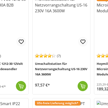
)
(7)
 1212-30 12Volt
Umschaltstation für
Hoymil
Ladewandler
Netzvorrangschaltung US-16 230V
Microi
16A 3600W
Modulw
97,57 €*
225,29 
0 €*
189,3
Batterie-Lade-Wandler für Sonderfahrzeuge, hochwertige Reisemobile...
Vielseitig einsetzbares Multitalent Offgridtec Umschaltstationen ermöglichen es Ihnen störungsfrei 230V Verbraucher aus zwei unterschiedlichen Spannu...
Versand in 1-3 Werktage (Mo-Fr)
Der HMS-1800-4T (MPN: HMS-1800-4T) von Hoymiles ist der perfekte Mikr
Versand in
USt-freie Lieferung möglich*