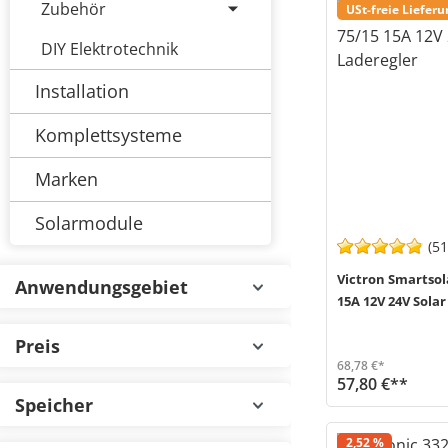
Zubehör
USt-freie Liefer
DIY Elektrotechnik
Installation
Komplettsysteme
Marken
Solarmodule
(51
Victron Smartsol
Anwendungsgebiet
15A 12V 24V Solar
Preis
68,78 €*
57,80 €**
Speicher
Der Smartsolar 75/15 von Victron Energy (MPN SCC075015060R) ist eine MPPT Solar Laderegler mit 15A max. Ladestrom zum aufladen von 12V und 24V Batteri...
Versand in 1-3 Werktage (Mo-Fr)
Rabatt
2,52 %