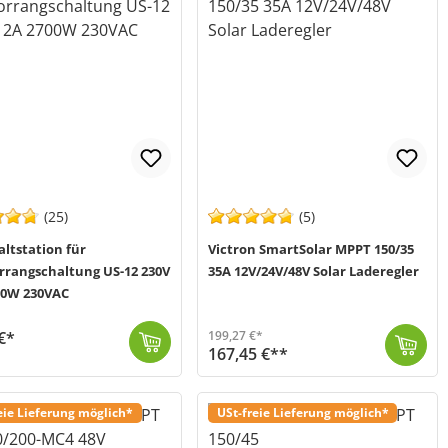
(25)
(5)
ltstation für
Victron SmartSolar MPPT 150/35
rrangschaltung US-12 230V
35A 12V/24V/48V Solar Laderegler
00W 230VAC
€*
199,27 €*
167,45 €**
t Offgridtec Umschaltstationen ermöglichen es Ihnen störungsfrei 230V Verbraucher aus zwei unterschiedlichen Spannu...
 1-3 Werktage (Mo-Fr)
Der SmartSolar 150/35 MPPT von Victron Energy (SCC115035210) gehört zur neusten Generation smarter Solarladeregler, mit integriertem Bluetooth zur Dat...
Versand in 1-3 Werktage (Mo-Fr)
eie Lieferung möglich*
USt-freie Lieferung möglich*