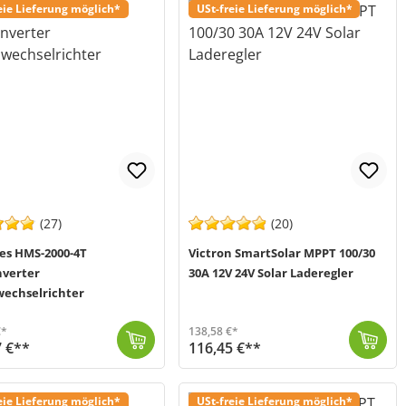
eie Lieferung möglich*
USt-freie Lieferung möglich*
(27)
(20)
es HMS-2000-4T
Victron SmartSolar MPPT 100/30
nverter
30A 12V 24V Solar Laderegler
echselrichter
€*
138,58 €*
7 €**
116,45 €**
owechselrichter für Ihr Balkonkraftwerk. Das kompakte Leichtgewicht (nur 5,56kg) ...
 1-3 Werktage (Mo-Fr)
Der Victron Energy SmartSolar MPPT 100/30 30A 12V/24V Solar Laderegler (MPN SCC110030210), ist neue Version des BlueSolar 100/30. Die Smart-Version un...
Versand in 1-3 Werktage (Mo-Fr)
eie Lieferung möglich*
USt-freie Lieferung möglich*