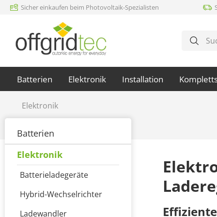
Sicher einkaufen beim Photovoltaik-Spezialisten
m Hauptinhalt springen
Zur Suche springen
Zur Hauptnavigation springen
Batterien
Elektronik
Installation
Komplett
Elektronik
Batterien
Elektronik
Elektr
Batterieladegeräte
Ladere
Hybrid-Wechselrichter
Effizient
Ladewandler