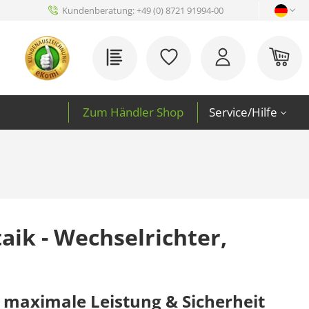
Kundenberatung:
+49 (0) 8721 91994-00
Du hast 0 Produkte auf 
War
Zum Händler Shop
Service/Hilfe
aik - Wechselrichter,
ür maximale Leistung & Sicherheit