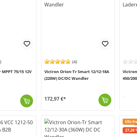
)
(4)
r MPPT 75/15 12V
Victron Orion-Tr Smart 12/12-18A
Victro
(220W) DC/DC Wandler
450/200
172,97 €*
Der Orion-Tr Smart 12/12-18A von Victron Energy (MPN ORI121222120) ist ein galvanisch isolierter DC-DC Wandler und Ladegerät. Er ist für den Einsatz i...
Versand in 1-3 Werktage (Mo-Fr)
Der MPPT RS SmartSolar von Victron En
Versand in
ne großen Geschwister ber...
USt-fr
Rabatt
27,28 