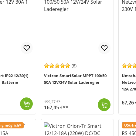
(8)
t IP22 12/30(1)
Victron SmartSolar MPPT 100/50
Umscha
1 Batterie
50A 12V/24V Solar Laderegler
Netzvo
12A 27
67,26 
199,27 €*
167,45 €**
Vielseitig einsetzbares Multitalen
Versand in
Der Victron Energy SmartSolar MPPT 100/50 50A 12V/24V Solar Laderegler (MPN SCC110050210), ist neue Version des BlueSolar 100/50. Die Smart-Version un...
Versand in 1-3 Werktage (Mo-Fr)
ung möglich*
USt-fr