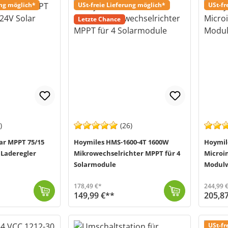
ung möglich*
USt-freie Lieferung möglich*
USt-fr
Letzte Chance
)
(26)
ar MPPT 75/15
Hoymiles HMS-1600-4T 1600W
Hoymil
 Laderegler
Mikrowechselrichter MPPT für 4
Microi
Solarmodule
Modulw
178,49 €*
244,99 
149,99 €**
205,8
Der HMS-1600-4T (MPN: HMS-1600-4T) von Hoymiles ist der perfekte Mikrowechselrichter für Ihr Balkonkraftwerk. Das kompakte Leichtgewicht (nur 5,56kg) ...
Versand in 1-3 Werktage (Mo-Fr)
Der HMS-2000-4T (MPN: HMS-2000-4T) von Hoymiles ist der perfekte Mikr
Versand in
USt-fr