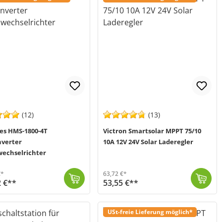
(12)
(13)
es HMS-1800-4T
Victron Smartsolar MPPT 75/10
nverter
10A 12V 24V Solar Laderegler
echselrichter
€*
63,72 €*
2 €**
53,55 €**
owechselrichter für Ihr Balkonkraftwerk. Das kompakte Leichtgewicht (nur 5,56kg) ...
 3-6 Werktage (Mo-Fr)
Der Smartsolar 75/10 von Victron Energy (MPN SCC075010060R) ist eine MPPT Solar Laderegler mit 10A max. Ladestrom zum aufladen von 12V und 48V Batteri...
Versand in 1-3 Werktage (Mo-Fr)
USt-freie Lieferung möglich*