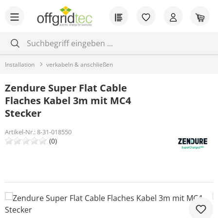
Zum Hauptinhalt springen
Du hast 0 Produkt
War
Installation
verkabeln & anschließen
Zendure Super Flat Cable
Flaches Kabel 3m mit MC4
Stecker
Artikel-Nr.:
8-31-018550
(0)
Bildergalerie überspringen