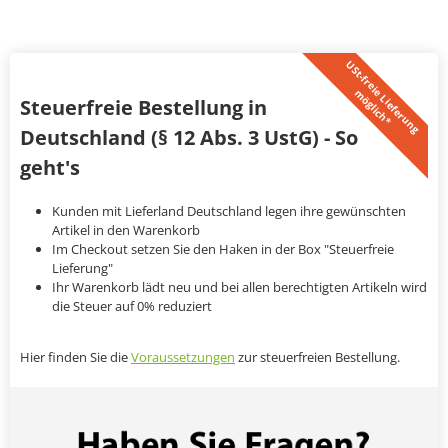
U
S
t
-
f
r
e
i
L
i
e
f
e
r
u
n
g
ö
g
l
i
c
h
*
e
m
Steuerfreie Bestellung in
Deutschland (§ 12 Abs. 3 UstG) - So
geht's
Kunden mit Lieferland Deutschland legen ihre gewünschten
Artikel in den Warenkorb
Im Checkout setzen Sie den Haken in der Box "Steuerfreie
Lieferung"
Ihr Warenkorb lädt neu und bei allen berechtigten Artikeln wird
die Steuer auf 0% reduziert
Hier finden Sie die
Voraussetzungen
zur steuerfreien Bestellung.