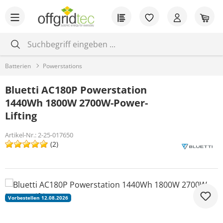
Zum Hauptinhalt springen
Du hast 0 Produkt
War
Batterien
Powerstations
Bluetti AC180P Powerstation
1440Wh 1800W 2700W-Power-
Lifting
Artikel-Nr.:
2-25-017650
(2)
Bildergalerie überspringen
Vorbestellen 12.08.2026