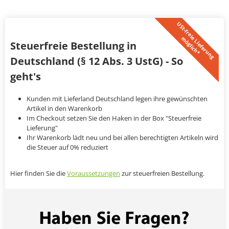
U
S
t
-
f
r
e
i
L
i
e
f
e
r
u
n
g
ö
g
l
i
c
h
*
e
m
Steuerfreie Bestellung in
Deutschland (§ 12 Abs. 3 UstG) - So
geht's
Kunden mit Lieferland Deutschland legen ihre gewünschten
Artikel in den Warenkorb
Im Checkout setzen Sie den Haken in der Box "Steuerfreie
Lieferung"
Ihr Warenkorb lädt neu und bei allen berechtigten Artikeln wird
die Steuer auf 0% reduziert
Hier finden Sie die
Voraussetzungen
zur steuerfreien Bestellung.