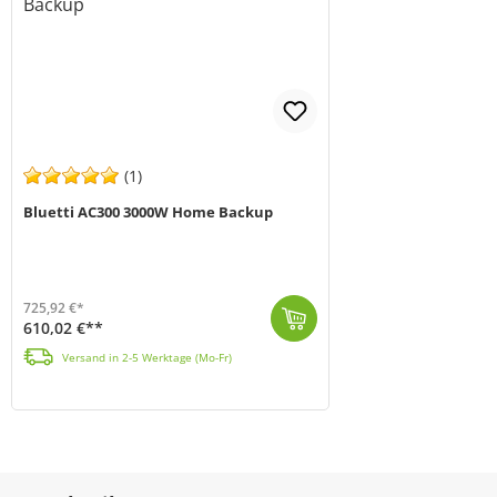
(1)
Bluetti AC300 3000W Home Backup
725,92 €*
610,02 €**
Mit der AC300 präsentiert Bluetti die einzige Version im Sortiment der mobilen Powerstations, die nur in Kombination mit mindestens einem B300 Batteri...
Versand in 2-5 Werktage (Mo-Fr)