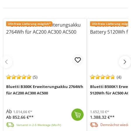
USt-freie Lieferung möglich*
USt-freie Lieferung mögli
(5)
(4)
Bluetti B300K Erweiterungsakku 2764Wh
Bluetti B500K1 Erwe
für AC200 AC300 AC500
5120Wh für AC500 AC3
Ab
1.014,66 €*
1.652,10 €*
Ab 852,66 €**
1.388,32 €**
Der Bluetti B300K Erweiterungsakku (MPN B300K) ist die ideale Lösung, um deine Energieversorgung flexibel zu erweitern. Mit einer Kapazität von 2.764,...
Der Bluetti B500K1 Erweiterungsakku (MPN P-B500K1-EU-GY-10) ist die ideale Lösung, um die Kapazität deiner AC500 Powerstation flexibel zu erweitern. M...
Demnächst wieder
Versand in 2-5 Werktage (Mo-Fr)