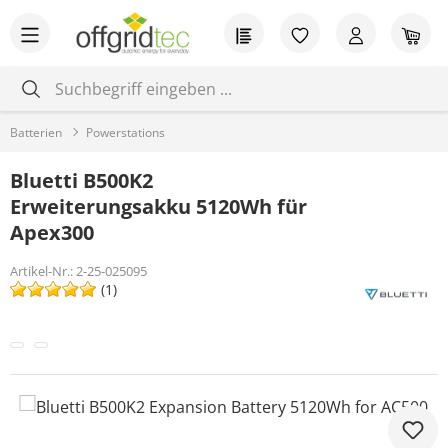
Zum Hauptinhalt springen
Du hast 0 Produkt
War
Batterien
Powerstations
Bluetti B500K2
Erweiterungsakku 5120Wh für
Apex300
Artikel-Nr.:
2-25-025095
(1)
Bildergalerie überspringen