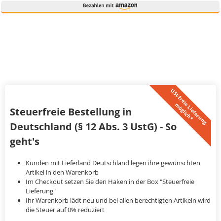
U
S
t
-
f
r
e
i
L
i
e
f
e
r
u
n
g
ö
g
l
i
c
h
*
e
m
Steuerfreie Bestellung in
Deutschland (§ 12 Abs. 3 UstG) - So
geht's
Kunden mit Lieferland Deutschland legen ihre gewünschten
Artikel in den Warenkorb
Im Checkout setzen Sie den Haken in der Box "Steuerfreie
Lieferung"
Ihr Warenkorb lädt neu und bei allen berechtigten Artikeln wird
die Steuer auf 0% reduziert