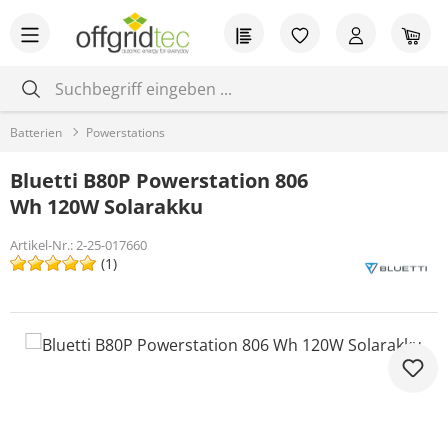
Zum Hauptinhalt springen
Du hast 0 Produkt
War
Batterien
Powerstations
Bluetti B80P Powerstation 806
Wh 120W Solarakku
Artikel-Nr.:
2-25-017660
(1)
Bildergalerie überspringen