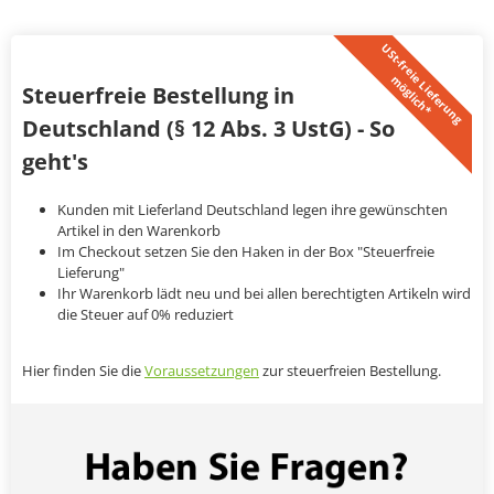
U
S
t
-
f
r
e
i
L
i
e
f
e
r
u
n
g
ö
g
l
i
c
h
*
e
m
Steuerfreie Bestellung in
Deutschland (§ 12 Abs. 3 UstG) - So
geht's
Kunden mit Lieferland Deutschland legen ihre gewünschten
Artikel in den Warenkorb
Im Checkout setzen Sie den Haken in der Box "Steuerfreie
Lieferung"
Ihr Warenkorb lädt neu und bei allen berechtigten Artikeln wird
die Steuer auf 0% reduziert
Hier finden Sie die
Voraussetzungen
zur steuerfreien Bestellung.