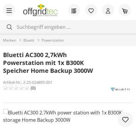
Zum Hauptinhalt springen
Du hast 0 Produkt
War
Marken
Bluetti
Powerstation
Bluetti AC300 2,7kWh
Powerstation mit 1x B300K
Speicher Home Backup 3000W
Artikel-Nr.:
2-25-024895-001
(0)
Bildergalerie überspringen