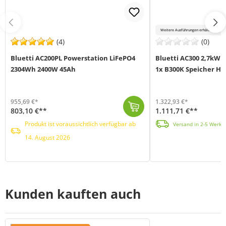
Weitere Ausführungen erhältlich
(4)
(0)
Bluetti AC200PL Powerstation LiFePO4
Bluetti AC300 2,7kWh
2304Wh 2400W 45Ah
1x B300K Speicher H
955,69 €*
1.322,93 €*
803,10 €**
1.111,71 €**
Mit der Bluetti AC200P L erhältst du eine hochleistungsfähige Powerstation, die mit einer beeindruckenden Kapazität von 2.304Wh (45Ah) und einer Leist...
Produkt ist voraussichtlich verfügbar ab 14. August 2026
Entdecke mit dem Speichersystem von Bluetti (MPN: 024895) neue Möglichkeiten, Ene
Produkt ist voraussichtlich verfügbar ab
Versand in 2-5 Werkta
14. August 2026
Kunden kauften auch