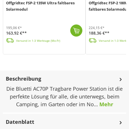
Offgridtec FSP-2 135W Ultra faltbares
Offgridtec FSP-2 180W
Solarmodul
faltbares Solarmodul
195,06 €*
224,15 €*
163,92 €**
188,36 €**
Das FSP-2 135W Ultra ist ein faltbares High-End Solarpanel mit Batterie-Anschlussklemmen so wie 3 fest integrierten ausklappbaren Stell-Stützen mit de...
Das FSP-2 180W ist eines der neusten Modelle der FSP-2 Familie und ist gleichzeitig eines d
Versand in 1-3 Werktage (Mo-Fr)
Versand in 1-3 Werkta
Beschreibung
Die Bluetti AC70P Tragbare Power Station ist die
perfekte Lösung für alle, die unterwegs, beim
Camping, im Garten oder im No…
Mehr
Datenblatt