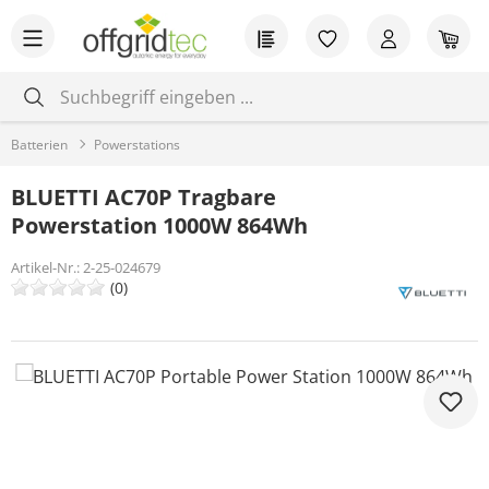
Zum Hauptinhalt springen
Du hast 0 Produkt
War
Batterien
Powerstations
BLUETTI AC70P Tragbare
Powerstation 1000W 864Wh
Artikel-Nr.:
2-25-024679
(0)
Bildergalerie überspringen