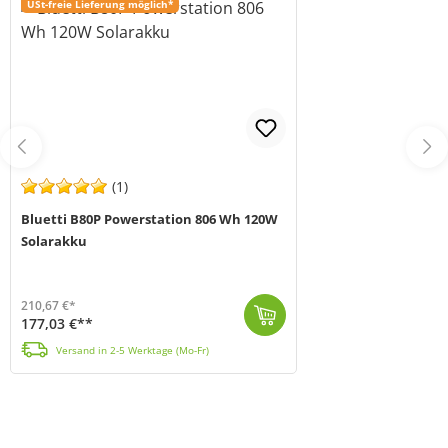
USt-freie Lieferung möglich*
(1)
Bluetti B80P Powerstation 806 Wh 120W
Solarakku
210,67 €*
177,03 €**
Die B80P Powerstation von Bluetti eignet sich mit einer Kapazität von 806 Wh nicht nur ideal als Erweiterungsbatterie für die Bluetti AC60P, sondern a...
Versand in 2-5 Werktage (Mo-Fr)