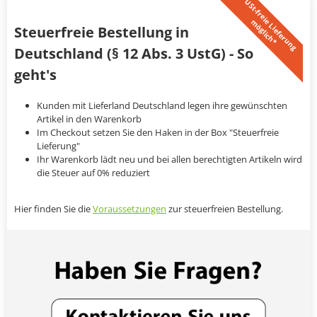
U
S
t
-
f
r
e
i
L
i
e
f
e
r
u
n
g
ö
g
l
i
c
h
*
e
m
Steuerfreie Bestellung in
Deutschland (§ 12 Abs. 3 UstG) - So
geht's
Kunden mit Lieferland Deutschland legen ihre gewünschten
Artikel in den Warenkorb
Im Checkout setzen Sie den Haken in der Box "Steuerfreie
Lieferung"
Ihr Warenkorb lädt neu und bei allen berechtigten Artikeln wird
die Steuer auf 0% reduziert
Hier finden Sie die
Voraussetzungen
zur steuerfreien Bestellung.