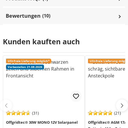
Bewertungen
(10)
Kunden kauften auch
USt-freie Lieferung möglich*
USt-freie Lieferung mögli
Vorbestellen 21.08.2026
(31)
(21)
Offgridtec® 30W MONO 12V Solarpanel
Offgridtec® AGM 17Ah