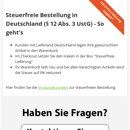
U
S
t
-
f
r
e
i
L
i
e
f
e
r
u
n
g
ö
g
l
i
c
h
*
e
m
Steuerfreie Bestellung in
Deutschland (§ 12 Abs. 3 UstG) - So
geht's
Kunden mit Lieferland Deutschland legen ihre gewünschten
Artikel in den Warenkorb
Im Checkout setzen Sie den Haken in der Box "Steuerfreie
Lieferung"
Ihr Warenkorb lädt neu und bei allen berechtigten Artikeln wird
die Steuer auf 0% reduziert
Hier finden Sie die
Voraussetzungen
zur steuerfreien Bestellung.