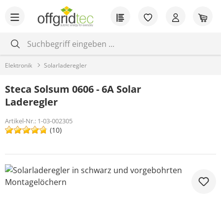
Zum Hauptinhalt springen
Du hast 0 Produkt
War
Elektronik
Solarladeregler
Steca Solsum 0606 - 6A Solar
Laderegler
Artikel-Nr.:
1-03-002305
(10)
Bildergalerie überspringen