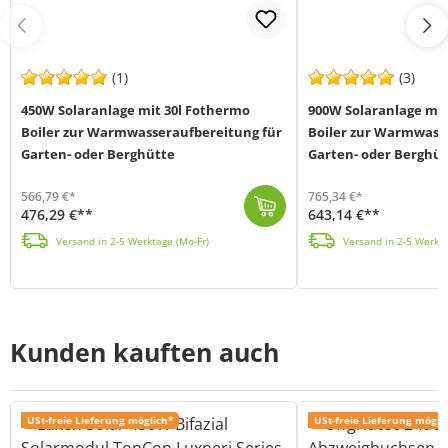
(1)
(3)
450W Solaranlage mit 30l Fothermo
900W Solaranlage mit
Boiler zur Warmwasseraufbereitung für
Boiler zur Warmwass
Garten- oder Berghütte
Garten- oder Berghüt
566,79 €*
765,34 €*
476,29 €**
643,14 €**
Die Offgridtec 450W Solaranlage mit 30l Fothermo Boiler (MPN 4-01-014145) ist das perfekte Solar-Set für die autarke Warmwasserversorgung in Ihrer Gar...
Die Offgridtec 900W Solaranlage mit 80l Fothermo Boiler (MPN 4-01-014150) ist das perfekte Solar-Set für die autarke Warmwasserversorgung in Ihrer Gar...
Versand in 2-5 Werktage (Mo-Fr)
Versand in 2-5 Werkta
Kunden kauften auch
USt-freie Lieferung möglich*
USt-freie Lieferung mögli