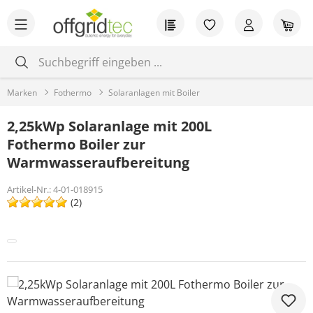
Zum Hauptinhalt springen
Du hast 0 Produkt
War
Marken
Fothermo
Solaranlagen mit Boiler
2,25kWp Solaranlage mit 200L
Fothermo Boiler zur
Warmwasseraufbereitung
Artikel-Nr.:
4-01-018915
(2)
Bildergalerie überspringen