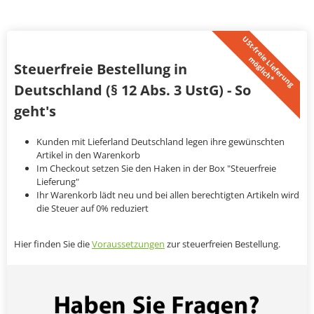
U
S
t
-
f
r
e
i
L
i
e
f
e
r
u
n
g
ö
g
l
i
c
h
*
e
m
Steuerfreie Bestellung in
Deutschland (§ 12 Abs. 3 UstG) - So
geht's
Kunden mit Lieferland Deutschland legen ihre gewünschten
Artikel in den Warenkorb
Im Checkout setzen Sie den Haken in der Box "Steuerfreie
Lieferung"
Ihr Warenkorb lädt neu und bei allen berechtigten Artikeln wird
die Steuer auf 0% reduziert
Hier finden Sie die
Voraussetzungen
zur steuerfreien Bestellung.