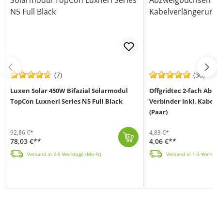
(7)
(30)
Luxen Solar 450W Bifazial Solarmodul
Offgridtec 2-fach Ab
TopCon Luxneri Series N5 Full Black
Verbinder inkl. Kabe
(Paar)
92,86 €*
4,83 €*
78,03 €**
4,06 €**
Das bifaziale 450W Full Black Solarmodul der Serie Luxneri N5 von Luxen Solar (MPN LNDX-450ND) setzt neue Maßstäbe in der Solartechnologie. Es vereint...
Die Offgridtec 2-fach Abzweigbuchsen inkl. Kabelverlängerung (MPN 010337) sind kompatibel zu Solar-
Versand in 2-5 Werktage (Mo-Fr)
Versand in 1-3 Werkta