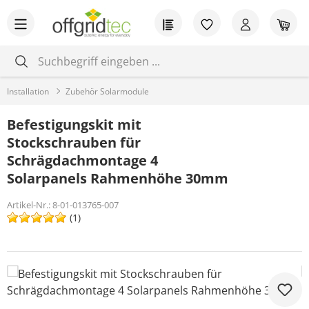
Zum Hauptinhalt springen
Du hast 0 Produkt
War
Installation
Zubehör Solarmodule
Befestigungskit mit
Stockschrauben für
Schrägdachmontage 4
Solarpanels Rahmenhöhe 30mm
Artikel-Nr.:
8-01-013765-007
(1)
Bildergalerie überspringen