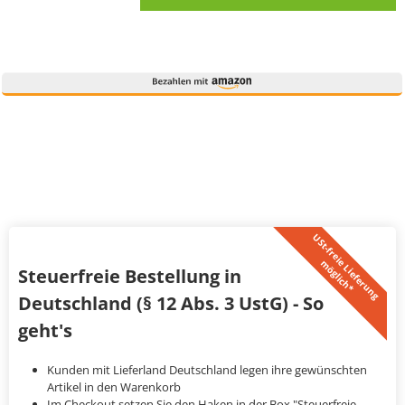
U
S
t
-
f
r
e
i
L
i
e
f
e
r
u
n
g
ö
g
l
i
c
h
*
e
m
Steuerfreie Bestellung in
Deutschland (§ 12 Abs. 3 UstG) - So
geht's
Kunden mit Lieferland Deutschland legen ihre gewünschten
Artikel in den Warenkorb
Im Checkout setzen Sie den Haken in der Box "Steuerfreie