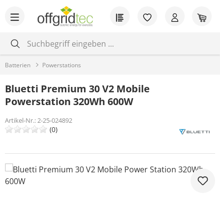
Zum Hauptinhalt springen
Du hast 0 Produkt
War
Batterien
Powerstations
Bluetti Premium 30 V2 Mobile
Powerstation 320Wh 600W
Artikel-Nr.:
2-25-024892
(0)
Bildergalerie überspringen