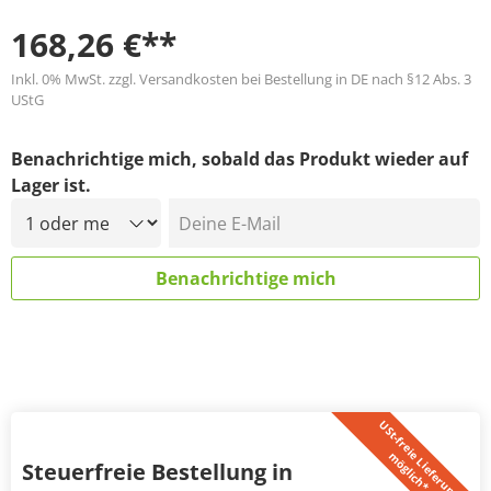
168,26 €**
Inkl. 0% MwSt. zzgl. Versandkosten bei Bestellung in DE nach §12 Abs. 3
UStG
Benachrichtige mich, sobald das Produkt wieder auf
Lager ist.
Deine E-Mail
Benachrichtige mich
U
S
t
-
f
r
e
i
L
i
e
f
e
r
u
n
g
ö
g
l
i
c
h
*
e
m
Steuerfreie Bestellung in