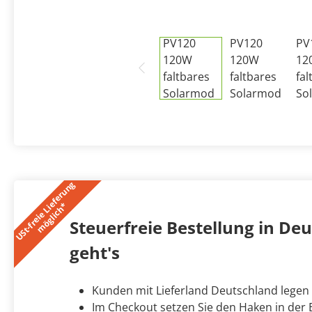
U
S
t
-
f
r
e
i
e
L
i
e
f
e
r
u
n
g
m
ö
g
l
i
c
h
*
Steuerfreie Bestellung in Deut
geht's
Kunden mit Lieferland Deutschland legen
Im Checkout setzen Sie den Haken in der B