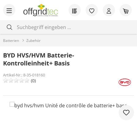
Zum Hauptinhalt springen
Du hast 0 Produkt
War
Batterien
Zubehör
BYD HVS/HVM Batterie-
Kontrolleinheit+ Basis
Artikel-Nr.:
8-35-018160
(0)
Bildergalerie überspringen