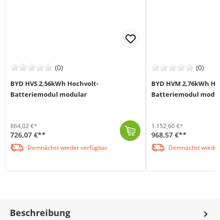
(0)
(0)
BYD HVS 2,56kWh Hochvolt-
BYD HVM 2,76kWh Hoc
Batteriemodul modular
Batteriemodul modu
864,02 €*
1.152,60 €*
726,07 €**
968,57 €**
Das Hochvolt-Batteriemodul HVS 2,56 kWh von BYD überzeugt durch eine hohe Zyklenfestigkeit und eine bemerkenswerte Langlebigkeit dank ihrer LiFePO4-Te...
Das Hochvolt-Batteriemodul HVM 2,76 kWh von BYD überzeugt durch eine hohe Zyklenfestigkeit und eine bemerkenswerte Langlebigkeit dank ihrer LiFePO4-Te...
Demnächst wieder verfügbar
Demnächst wieder
Beschreibung