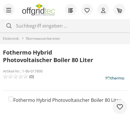
Zum Hauptinhalt springen
Du hast 0 Produkt
War
Elektronik
Warmwasserbereiter
Fothermo Hybrid
Photovoltaischer Boiler 80 Liter
Artikel-Nr.:
1-96-017890
(0)
Bildergalerie überspringen