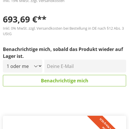
Inkl. 19% MwSt. zzgl. Versandkosten
693,69 €**
Inkl. 0% MwSt. zzgl. Versandkosten bei Bestellung in DE nach §12 Abs. 3
UStG
Benachrichtige mich, sobald das Produkt wieder auf
Lager ist.
Deine E-Mail
Benachrichtige mich
U
S
t
-
f
r
e
i
L
i
e
f
e
r
u
n
g
ö
g
l
i
c
h
*