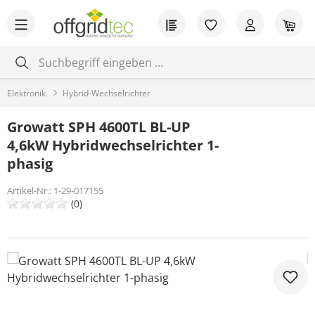
Zum Hauptinhalt springen
Du hast 0 Produkt
War
Elektronik
Hybrid-Wechselrichter
Growatt SPH 4600TL BL-UP
4,6kW Hybridwechselrichter 1-
phasig
Artikel-Nr.:
1-29-017155
(0)
Bildergalerie überspringen