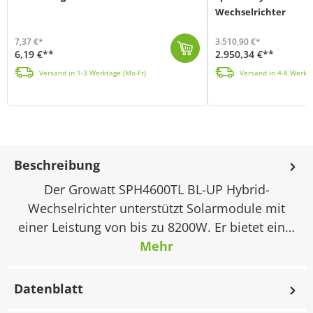
Wechselrichter
7,37 €*
3.510,90 €*
6,19 €**
2.950,34 €**
Der Growatt ShineLink-X Datenlogger (MPN: ShineLink-X) dient einem Growatt-Wechselrichter für die Online-Überwachung und-Wartung. Dafür werden Speiche...
Das ARK Hochvolt-Speichersystem von Growatt ist durch sein modulares Konzept flexibel einsetzbar und bei Bedarf erweiterbar. Ein Batterieturm kann mit...
Versand in 1-3 Werktage (Mo-Fr)
Versand in 4-8 Werkta
Beschreibung
Der Growatt SPH4600TL BL-UP Hybrid-
Wechselrichter unterstützt Solarmodule mit
einer Leistung von bis zu 8200W. Er bietet ein…
Mehr
Datenblatt