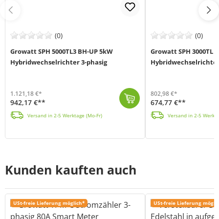
(0)
(0)
Growatt SPH 5000TL3 BH-UP 5kW
Growatt SPH 3000TL 
Hybridwechselrichter 3-phasig
Hybridwechselrichter
1.121,18 €*
802,98 €*
942,17 €**
674,77 €**
Der Growatt SPH5000TL3 BH-UP Hybrid-Inverter ist eine hochmoderne Lösung für Solarprojekte. Mit intelligentem Lastmanagement, einer breiten Batteriesp...
Der Growatt SPH3000TL BL-UP Hybrid-Wechselrichter unterstützt Solaranlagen mit einer Ge
Versand in 2-5 Werktage (Mo-Fr)
Versand in 2-5 Werkta
Kunden kauften auch
USt-freie Lieferung möglich*
USt-freie Lieferung mögli