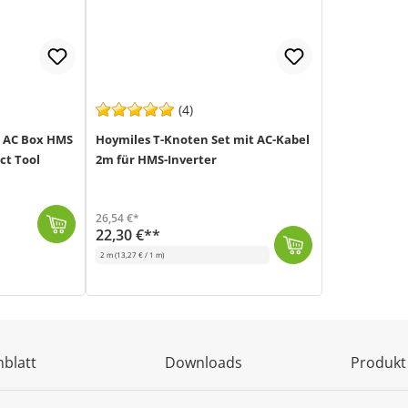
(4)
r AC Box HMS
Hoymiles T-Knoten Set mit AC-Kabel
ct Tool
2m für HMS-Inverter
26,54 €*
22,30 €**
2 m
(13,27 € / 1 m)
Dieses T-Knoten Set mit einem 2m langen AC-Kabel wird zum Anschluss der Hoymiles HMS-Microinverter benötigt. An das offene Ende des AC-Kabels kann die...
blatt
Downloads
Produkt