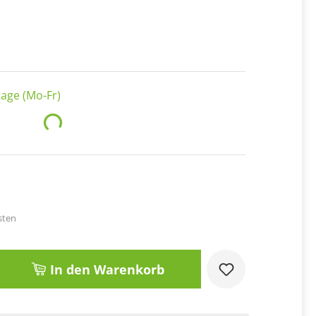
age (Mo-Fr)
Loading...
sten
Gib den gewünschten Wert ein oder benut
In den Warenkorb