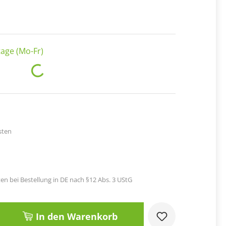
age (Mo-Fr)
Loading...
sten
en bei Bestellung in DE nach §12 Abs. 3 UStG
Gib den gewünschten Wert ein oder benut
In den Warenkorb