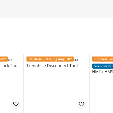
ich*
USt-freie Lieferung möglich*
USt-freie Li
Vorbestellen