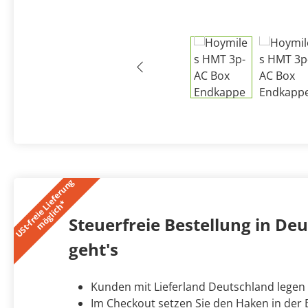
U
S
t
-
f
r
e
i
e
L
i
e
f
e
r
u
n
g
m
ö
g
l
i
c
h
*
Steuerfreie Bestellung in Deut
geht's
Kunden mit Lieferland Deutschland legen
Im Checkout setzen Sie den Haken in der B