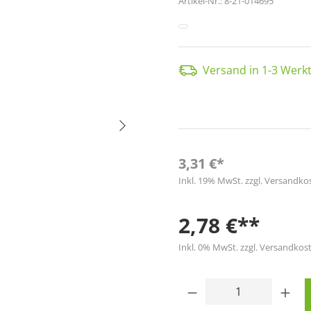
Artikel-Nr.:
8-21-014695
Versand in 1-3 Werkt
3,31 €*
Inkl. 19% MwSt. zzgl. Versandko
2,78 €**
Inkl. 0% MwSt. zzgl. Versandkost
Produkt Anzahl: 