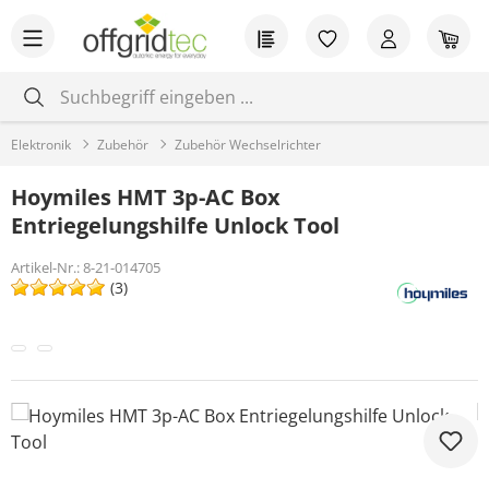
Zum Hauptinhalt springen
Du hast 0 Produkt
War
Elektronik
Zubehör
Zubehör Wechselrichter
Hoymiles HMT 3p-AC Box
Entriegelungshilfe Unlock Tool
Artikel-Nr.:
8-21-014705
(3)
Bildergalerie überspringen