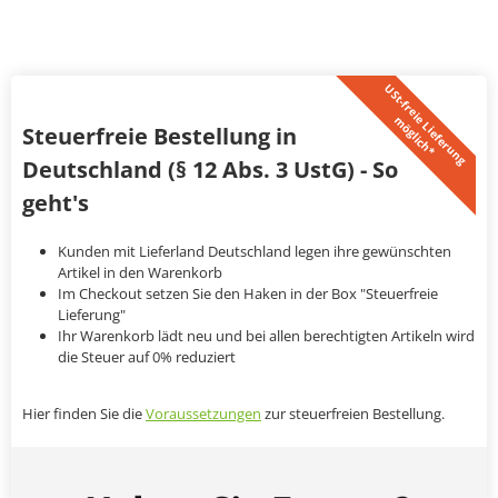
U
S
t
-
f
r
e
i
L
i
e
f
e
r
u
n
g
ö
g
l
i
c
h
*
e
m
Steuerfreie Bestellung in
Deutschland (§ 12 Abs. 3 UstG) - So
geht's
Kunden mit Lieferland Deutschland legen ihre gewünschten
Artikel in den Warenkorb
Im Checkout setzen Sie den Haken in der Box "Steuerfreie
Lieferung"
Ihr Warenkorb lädt neu und bei allen berechtigten Artikeln wird
die Steuer auf 0% reduziert
Hier finden Sie die
Voraussetzungen
zur steuerfreien Bestellung.