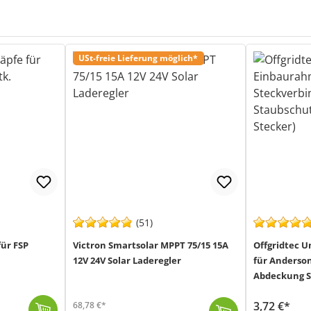
USt-freie Lieferung möglich*
(51)
für FSP
Victron Smartsolar MPPT 75/15 15A
Offgridtec 
12V 24V Solar Laderegler
für Anderson
Abdeckung S
Anderson St
3,72 €*
68,78 €*