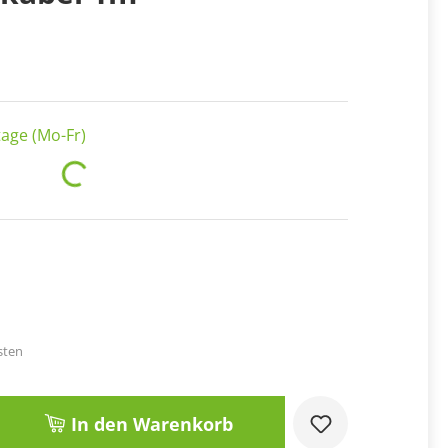
age (Mo-Fr)
Loading...
sten
Gib den gewünschten Wert ein oder benut
In den Warenkorb