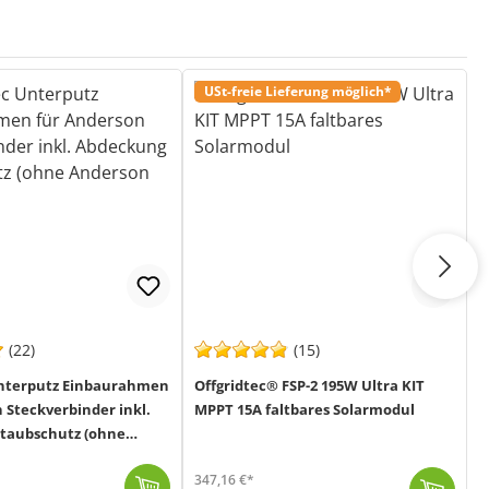
USt-freie Lieferung möglich*
(22)
(15)
Unterputz Einbaurahmen
Offgridtec® FSP-2 195W Ultra KIT
O
 Steckverbinder inkl.
MPPT 15A faltbares Solarmodul
f
taubschutz (ohne
3
ecker)
3
347,16 €*