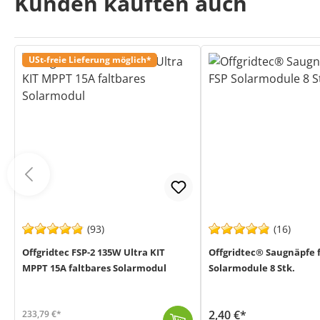
Kunden kauften auch
USt-freie Lieferung möglich*
(93)
(16)
Offgridtec FSP-2 135W Ultra KIT
Offgridtec® Saugnäpfe 
MPPT 15A faltbares Solarmodul
Solarmodule 8 Stk.
2,40 €*
233,79 €*