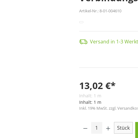
Artikel-Nr.:
8-01-004610
Versand in 1-3 Werkt
13,02 €*
Inhalt:
1 m
Inhalt:
1 m
Inkl. 19% MwSt. zzgl. Versandko
Produkt Anzahl: 
Stück