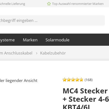
Schnelle Lieferung
Top Auswahl renommierter Marken
systeme
Marken
Solarmodule
m Anschlusskabel
Kabelzubehör
(168)
MC4 Stecker 
+ Stecker 4-
KBT4/6I