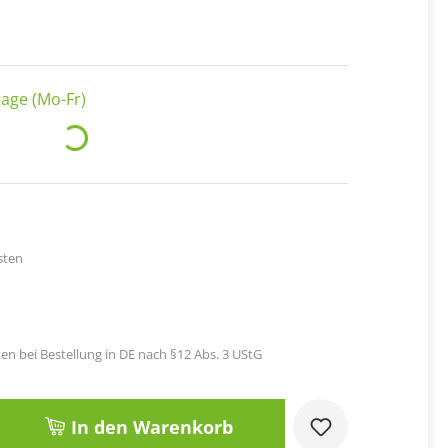
age (Mo-Fr)
Loading...
sten
en bei Bestellung in DE nach §12 Abs. 3 UStG
Gib den gewünschten Wert ein oder benut
In den Warenkorb