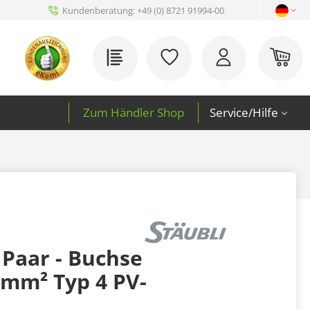
Kundenberatung:
+49 (0) 8721 91994-00
Du hast 0 Produkte auf 
War
Zum Händler Shop
Service/Hilfe
Paar - Buchse
6mm² Typ 4 PV-