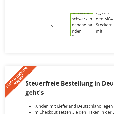
U
S
t
-
f
r
e
i
e
L
i
e
f
e
r
u
n
g
m
ö
g
l
i
c
h
*
Steuerfreie Bestellung in Deut
geht's
Kunden mit Lieferland Deutschland legen
Im Checkout setzen Sie den Haken in der B