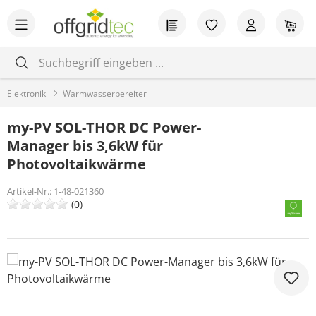
Zum Hauptinhalt springen
Du hast 0 Produkt
War
Elektronik
Warmwasserbereiter
my-PV SOL-THOR DC Power-
Manager bis 3,6kW für
Photovoltaikwärme
Artikel-Nr.:
1-48-021360
(0)
Bildergalerie überspringen