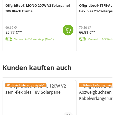
Offgridtec® MONO 200W V2 Solarpanel
Offgridtec® ETFE-AL 
30V Black Frame
flexibles 23V Solarpa
99,69 €*
79,50 €*
83,77 €**
66,81 €**
Das MONO 200W Black Frame Solarmodul V2 von Offgridtec (MPN: 018400) verfügt über die 11-Busbar-Technologie und arbeitet mit monokristallinen Solarzel...
Das semi-flexible ETFE-AL 100W V2 Solarpanel von Offgridtec (MPN 018425) basiert auf einer wegweisenden Material-Komposition (Aluminium-ETFE) und ist ...
Versand in 2-5 Werktage (Mo-Fr)
Versand in 1-3 Werkta
Kunden kauften auch
USt-freie Lieferung möglich*
USt-freie Lieferung mögli