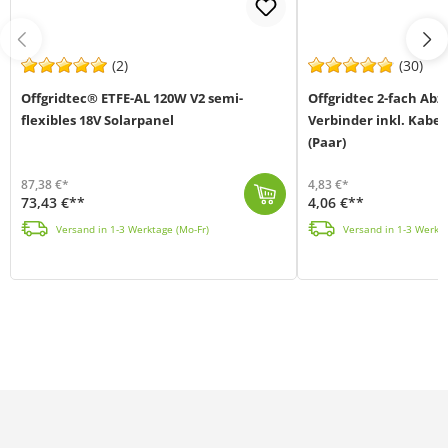
(2)
(30)
Offgridtec® ETFE-AL 120W V2 semi-
Offgridtec 2-fach Ab
flexibles 18V Solarpanel
Verbinder inkl. Kabe
(Paar)
87,38 €*
4,83 €*
73,43 €**
4,06 €**
Das semi-flexible ETFE-AL 120W V2 Solarpanel von Offgridtec (MPN 018430) basiert auf einer wegweisenden Material-Komposition (Aluminium-ETFE) und ist ...
Die Offgridtec 2-fach Abzweigbuchsen inkl. Kabelverlängerung (MPN 010337) sind kompatibel zu Solar-
Versand in 1-3 Werktage (Mo-Fr)
Versand in 1-3 Werkta