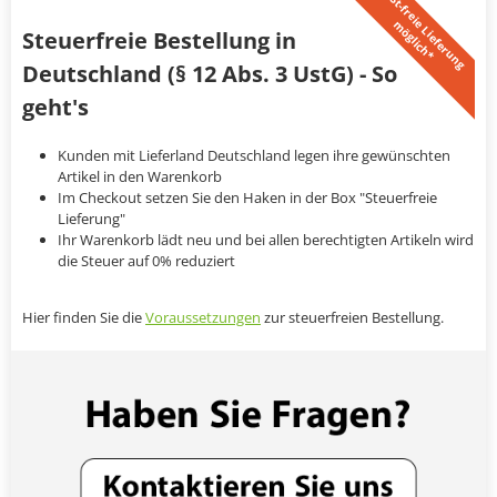
U
S
t
-
f
r
e
i
L
i
e
f
e
r
u
n
g
ö
g
l
i
c
h
*
e
m
Steuerfreie Bestellung in
Deutschland (§ 12 Abs. 3 UstG) - So
geht's
Kunden mit Lieferland Deutschland legen ihre gewünschten
Artikel in den Warenkorb
Im Checkout setzen Sie den Haken in der Box "Steuerfreie
Lieferung"
Ihr Warenkorb lädt neu und bei allen berechtigten Artikeln wird
die Steuer auf 0% reduziert
Hier finden Sie die
Voraussetzungen
zur steuerfreien Bestellung.