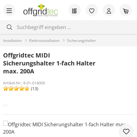
Zum Hauptinhalt springen
Du hast 0 Produkt
War
Installation
Elektroinstallation
Sicherungshalter
Offgridtec MIDI
Sicherungshalter 1-fach Halter
max. 200A
Artikel-Nr.:
8-01-014000
(13)
Bildergalerie überspringen