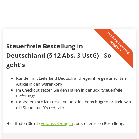
U
S
t
-
f
r
e
i
L
i
e
f
e
r
u
n
g
ö
g
l
i
c
h
*
e
m
Steuerfreie Bestellung in
Deutschland (§ 12 Abs. 3 UstG) - So
geht's
Kunden mit Lieferland Deutschland legen ihre gewünschten
Artikel in den Warenkorb
Im Checkout setzen Sie den Haken in der Box "Steuerfreie
Lieferung"
Ihr Warenkorb lädt neu und bei allen berechtigten Artikeln wird
die Steuer auf 0% reduziert
Hier finden Sie die
Voraussetzungen
zur steuerfreien Bestellung.