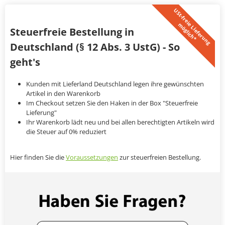
U
S
t
-
f
r
e
i
L
i
e
f
e
r
u
n
g
ö
g
l
i
c
h
*
e
m
Steuerfreie Bestellung in
Deutschland (§ 12 Abs. 3 UstG) - So
geht's
Kunden mit Lieferland Deutschland legen ihre gewünschten
Artikel in den Warenkorb
Im Checkout setzen Sie den Haken in der Box "Steuerfreie
Lieferung"
Ihr Warenkorb lädt neu und bei allen berechtigten Artikeln wird
die Steuer auf 0% reduziert
Hier finden Sie die
Voraussetzungen
zur steuerfreien Bestellung.