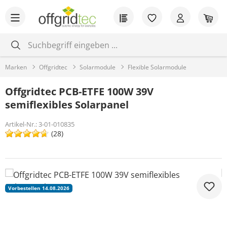
Zum Hauptinhalt springen
Du hast 0 Produkt
War
Marken
Offgridtec
Solarmodule
Flexible Solarmodule
Offgridtec PCB-ETFE 100W 39V
semiflexibles Solarpanel
Artikel-Nr.:
3-01-010835
(28)
Bildergalerie überspringen
Vorbestellen 14.08.2026