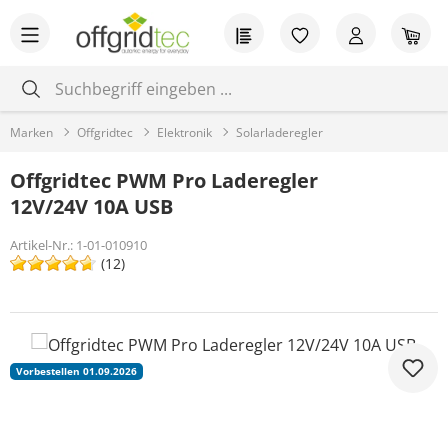
Zum Hauptinhalt springen
Du hast 0 Produkt
War
Marken
Offgridtec
Elektronik
Solarladeregler
Offgridtec PWM Pro Laderegler
12V/24V 10A USB
Artikel-Nr.:
1-01-010910
(12)
Bildergalerie überspringen
Vorbestellen 01.09.2026