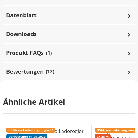
Datenblatt
Downloads
Produkt FAQs
(1)
Bewertungen
(12)
Ähnliche Artikel
USt-freie Lieferung möglich*
USt-freie Lieferung mögli
Rabatt
Vorbestellen 01.09.2026
27,28 %