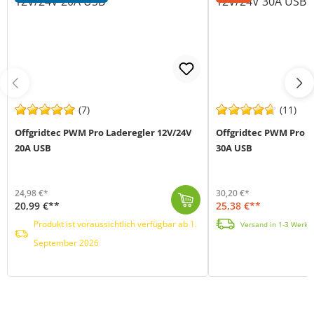
(7)
(11)
Offgridtec PWM Pro Laderegler 12V/24V
Offgridtec PWM Pro L
20A USB
30A USB
24,98 €*
30,20 €*
20,99 €**
25,38 €**
Der Offgridtec PWM 12/24-20 (MPN 1-01-010915) ist ein Mikroprozessor gesteuerter Solarladeregler mit 20A max. Ladeleistung und kann sowohl 12V als auc...
Produkt ist voraussichtlich verfügbar ab 1. September 2026
Der Offgridtec PWM 12/24-30 (MPN 1-01-010920) ist ein Mikroprozessor gesteuerter Solarladeregler mit 30A max. Ladeleistung und kann sowohl 12V als auc...
Produkt ist voraussichtlich verfügbar ab 1.
Versand in 1-3 Werkta
September 2026