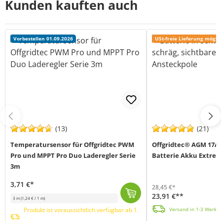
Kunden kauften auch
Vorbestellen 01.09.2026
USt-freie Lieferung mögli
(13)
(21)
Temperatursensor für Offgridtec PWM
Offgridtec® AGM 17Ah
Pro und MPPT Pro Duo Laderegler Serie
Batterie Akku Extrem
3m
3,71 €*
28,45 €*
23,91 €**
3 m
(1,24 € / 1 m)
Offgridtec AGM Solar Batterien sind explizit für den Einsatz in Solar- und Hybridanl
Externer Temperatursensor (MPN 010930) kompatibel zur Offgridtec PWM Pro und MPPT PRO Duo Laderegler-Serie: Der Sensor erfasst die Batterietemperatur ...
Produkt ist voraussichtlich verfügbar ab 1. September 2026
Versand in 1-3 Werkta
Produkt ist voraussichtlich verfügbar ab 1.