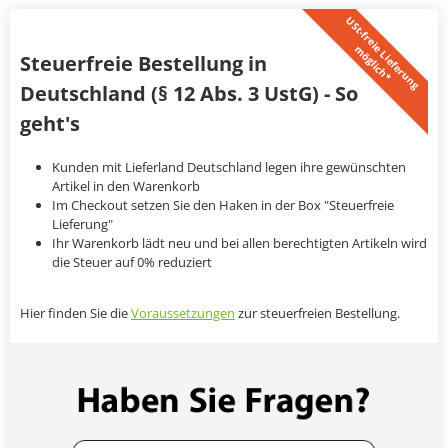
U
S
t
-
f
r
e
i
L
i
e
f
e
r
u
n
g
ö
g
l
i
c
h
*
e
m
Steuerfreie Bestellung in
Deutschland (§ 12 Abs. 3 UstG) - So
geht's
Kunden mit Lieferland Deutschland legen ihre gewünschten
Artikel in den Warenkorb
Im Checkout setzen Sie den Haken in der Box "Steuerfreie
Lieferung"
Ihr Warenkorb lädt neu und bei allen berechtigten Artikeln wird
die Steuer auf 0% reduziert
Hier finden Sie die
Voraussetzungen
zur steuerfreien Bestellung.