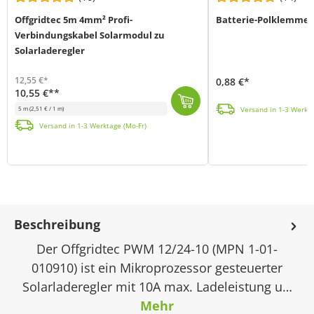
Offgridtec 5m 4mm² Profi-
Batterie-Polklemmen
Verbindungskabel Solarmodul zu
Solarladeregler
12,55 €*
0,88 €*
10,55 €**
Massive Batterieklemmen für Motorrad, PKW oder Solarbatterien mit Rundpol Anschlüssen - ideal für eine zuverlässige Stromübertragung. Das Set besteht ...
Versand in 1-3 Werkta
5 m
(2,51 € / 1 m)
Dieses 2-adrige Solarkabel verbindet auf professionelle Weise den Solar-Laderegler mit den Solarmodulen in einem Solarsystem. An der Modulseite verfüg...
Versand in 1-3 Werktage (Mo-Fr)
Beschreibung
Der Offgridtec PWM 12/24-10 (MPN 1-01-
010910) ist ein Mikroprozessor gesteuerter
Solarladeregler mit 10A max. Ladeleistung u…
Mehr