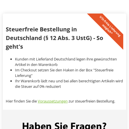
U
S
t
-
f
r
e
i
L
i
e
f
e
r
u
n
g
ö
g
l
i
c
h
*
e
m
Steuerfreie Bestellung in
Deutschland (§ 12 Abs. 3 UstG) - So
geht's
Kunden mit Lieferland Deutschland legen ihre gewünschten
Artikel in den Warenkorb
Im Checkout setzen Sie den Haken in der Box "Steuerfreie
Lieferung"
Ihr Warenkorb lädt neu und bei allen berechtigten Artikeln wird
die Steuer auf 0% reduziert
Hier finden Sie die
Voraussetzungen
zur steuerfreien Bestellung.