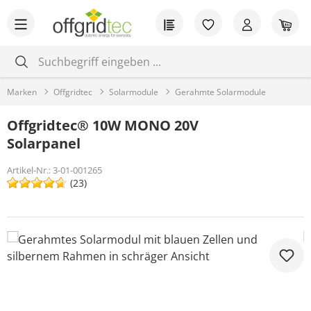
Zum Hauptinhalt springen
Du hast 0 Produkt
War
Marken
Offgridtec
Solarmodule
Gerahmte Solarmodule
Offgridtec® 10W MONO 20V
Solarpanel
Artikel-Nr.:
3-01-001265
(23)
Bildergalerie überspringen