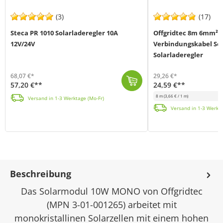
(3)
(17)
Steca PR 1010 Solarladeregler 10A
Offgridtec 8m 6mm² P
12V/24V
Verbindungskabel So
Solarladeregler
68,07 €*
29,26 €*
57,20 €**
24,59 €**
Der Steca PR 1010 eignet sich für photovoltaische (PV) Anlagen, zur Ladung von 12 V oder 24 V Batterien, für den Bereich Hobby und Freizeit, Wohn-, Ge...
8 m
(3,66 € / 1 m)
Versand in 1-3 Werktage (Mo-Fr)
Dieses 2-adrige Solarkabel verbindet auf professionelle Weise den Solar Laderegler mit den Solarmodulen in einem Solarsystem. An der Modulseite verfüg...
Versand in 1-3 Werkta
Beschreibung
Das Solarmodul 10W MONO von Offgridtec
(MPN 3-01-001265) arbeitet mit
monokristallinen Solarzellen mit einem hohen