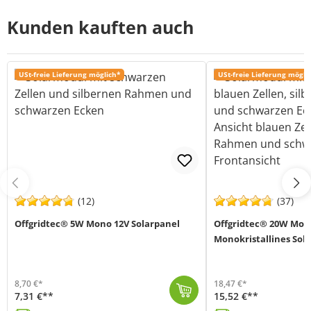
Kunden kauften auch
USt-freie Lieferung möglich*
USt-freie Lieferung mögli
(12)
(37)
Offgridtec® 5W Mono 12V Solarpanel
Offgridtec® 20W Mono
Monokristallines Sol
8,70 €*
18,47 €*
7,31 €**
15,52 €**
Das Solarmodul 5W MONO von Offgridtec (MPN 3-01-002960) arbeitet mit monokristallinen Solarzellen mit einem hohen Wirkungsgrad von >22,3% und eigne...
Das 20W Mono Solarpanel von Offgridtec (MPN: 001560) ist ein kompaktes monokristallines Solarmodul zur zuverlässigen Stromerzeugung in 12V-Solarsystem...