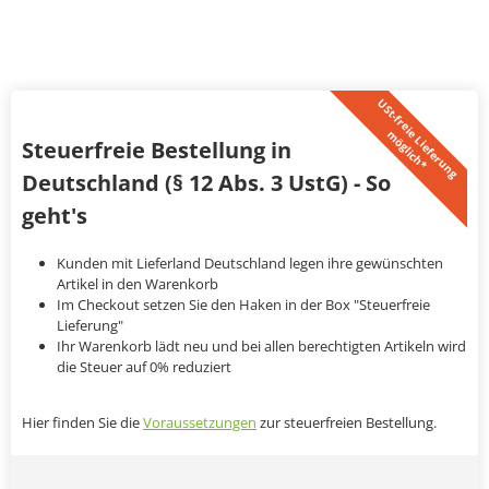
U
S
t
-
f
r
e
i
L
i
e
f
e
r
u
n
g
ö
g
l
i
c
h
*
e
m
Steuerfreie Bestellung in
Deutschland (§ 12 Abs. 3 UstG) - So
geht's
Kunden mit Lieferland Deutschland legen ihre gewünschten
Artikel in den Warenkorb
Im Checkout setzen Sie den Haken in der Box "Steuerfreie
Lieferung"
Ihr Warenkorb lädt neu und bei allen berechtigten Artikeln wird
die Steuer auf 0% reduziert
Hier finden Sie die
Voraussetzungen
zur steuerfreien Bestellung.