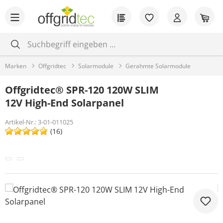
Zum Hauptinhalt springen
Du hast 0 Produkt
War
Marken
Offgridtec
Solarmodule
Gerahmte Solarmodule
Offgridtec® SPR-120 120W SLIM
12V High-End Solarpanel
Artikel-Nr.:
3-01-011025
(16)
Bildergalerie überspringen