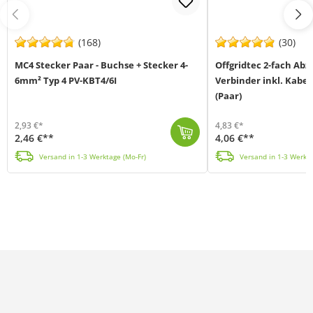
(168)
(30)
MC4 Stecker Paar - Buchse + Stecker 4-
Offgridtec 2-fach Ab
6mm² Typ 4 PV-KBT4/6I
Verbinder inkl. Kabe
(Paar)
2,93 €*
4,83 €*
2,46 €**
4,06 €**
Das MC4 Stecker Paar Typ 4 PV-KBT4/6I von Stäubli (MPN: 2H-FURD-397Z) ist ein Photovoltaik-Steckverbinder-Set zur Konfektionierung von Solarkabeln mit...
Die Offgridtec 2-fach Abzweigbuchsen inkl. Kabelverlängerung (MPN 010337) sind kompatibel zu Solar-
Versand in 1-3 Werktage (Mo-Fr)
Versand in 1-3 Werkta