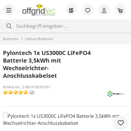
Zum Hauptinhalt springen
Du hast 0 Produkt
War
Batterien
Lithium Batterien
Pylontech 1x US3000C LiFePO4
Batterie 3,5kWh mit
Wechselrichter-
Anschlusskabelset
Artikel-Nr.:
2-88-015635-031
(2)
Bildergalerie überspringen