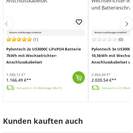
Weitere Ausführungen erhältlich
Weitere Ausführungen erhältlich
(1)
(0)
Pylontech 2x US3000C LiFePO4 Batterie
Pylontech 3x US3000C
7kWh mit Wechselrichter-
10,5kWh mit Wechselr
Anschlusskabelset
Anschlusskabelset u
1.388,12 €*
2.404,44 €*
1.166,49 €**
2.020,54 €**
Bei der US3000C (MPN US3000C) von Pylontech handelt es sich um einen Lithiumspeicher der neuesten Generation. Der Speicher wurde speziell dafür entwic...
Bei der US3000C (MPN US3000C) von Pylontech handelt es sich um einen Lithiumspeicher der neuesten Generation. Der Speicher wurde speziell dafür entwic...
Versand in 2-5 Werktage (Mo-Fr)
Versand in 2-5 Werkta
Kunden kauften auch