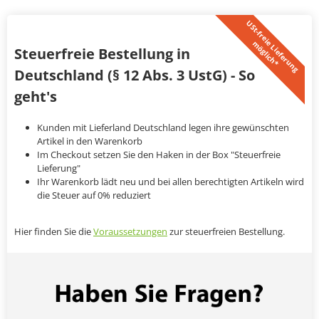
U
S
t
-
f
r
e
i
L
i
e
f
e
r
u
n
g
ö
g
l
i
c
h
*
e
m
Steuerfreie Bestellung in
Deutschland (§ 12 Abs. 3 UstG) - So
geht's
Kunden mit Lieferland Deutschland legen ihre gewünschten
Artikel in den Warenkorb
Im Checkout setzen Sie den Haken in der Box "Steuerfreie
Lieferung"
Ihr Warenkorb lädt neu und bei allen berechtigten Artikeln wird
die Steuer auf 0% reduziert
Hier finden Sie die
Voraussetzungen
zur steuerfreien Bestellung.