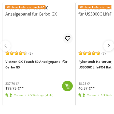
USt-freie Lieferung möglich*
USt-freie Lieferung mögli
(5)
(7)
Victron GX Touch 50 Anzeigepanel für
Pylontech Halterung 
Cerbo GX
US3000C LifePO4 Batt
237,70 €*
48,28 €*
199,75 €**
40,57 €**
Das GX Touch 50 Display von Victron Energy (MPN BPP900455050) ist das Anzeige-Zubehör für die Cerbo GX Kommunikationszentrale. Das 5-Zoll-Touchscreen-...
Die Pylontech Brackets dienen zum vertikalen Stapeln der Pylon-Batteriemodule US3000C. Mit di
Versand in 2-5 Werktage (Mo-Fr)
Versand in 1-3 Werkta