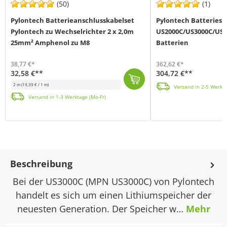
(50)
(1)
Pylontech Batterieanschlusskabelset
Pylontech Batteriesc
Pylontech zu Wechselrichter 2 x 2,0m
US2000C/US3000C/US5
25mm² Amphenol zu M8
Batterien
38,77 €*
362,62 €*
32,58 €**
304,72 €**
Mit dem Pylontech Batterieschrank (MPN 09U) können Sie Pylontech Batteriemodule der US2000C-, US30
2 m
(19,39 € / 1 m)
Versand in 2-5 Werkta
Das Pylontech Batterieanschlusskabelset (MPN BW0US3000BAL0002) beinhaltet 2 x 2 Meter Kabel (Plus/Minus) mit je einem Querschnitt von 25mm² und ein CA...
Versand in 1-3 Werktage (Mo-Fr)
Beschreibung
Bei der US3000C (MPN US3000C) von Pylontech
handelt es sich um einen Lithiumspeicher der
neuesten Generation. Der Speicher w…
Mehr