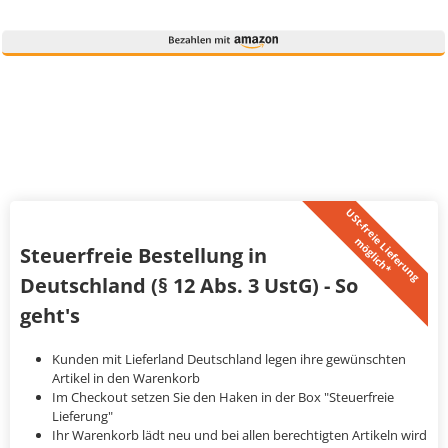
U
S
t
-
f
r
e
i
L
i
e
f
e
r
u
n
g
ö
g
l
i
c
h
*
e
m
Steuerfreie Bestellung in
Deutschland (§ 12 Abs. 3 UstG) - So
geht's
Kunden mit Lieferland Deutschland legen ihre gewünschten
Artikel in den Warenkorb
Im Checkout setzen Sie den Haken in der Box "Steuerfreie
Lieferung"
Ihr Warenkorb lädt neu und bei allen berechtigten Artikeln wird