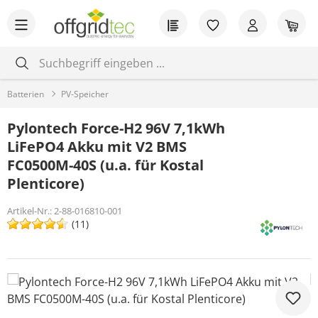
Zum Hauptinhalt springen
Du hast 0 Produkt
War
Batterien
PV-Speicher
Pylontech Force-H2 96V 7,1kWh
LiFePO4 Akku mit V2 BMS
FC0500M-40S (u.a. für Kostal
Plenticore)
Artikel-Nr.:
2-88-016810-001
(11)
Bildergalerie überspringen