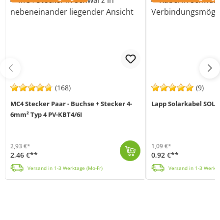
(168)
(9)
MC4 Stecker Paar - Buchse + Stecker 4-
Lapp Solarkabel SOL
6mm² Typ 4 PV-KBT4/6I
2,93 €*
1,09 €*
2,46 €**
0,92 €**
Das MC4 Stecker Paar Typ 4 PV-KBT4/6I von Stäubli (MPN: 2H-FURD-397Z) ist ein Photovoltaik-Steckverbinder-Set zur Konfektionierung von Solarkabeln mit...
Lapp SOLAR XLR-R Leitungen sind witterungs-, abrieb- und UV-beständige Photovoltaikleitungen. Diese
Versand in 1-3 Werktage (Mo-Fr)
Versand in 1-3 Werkta