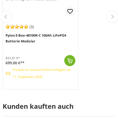
(3)
Pytes E-Box-48100R-C 100Ah LiFePO4
Batterie Modular
831,81 €*
699,00 €**
Die Pytes E-BOX-48100R-C (MPN 110402100007) ist ein hochmoderner LFP-Akku mit 100 Ah Kapazität und zeichnet sich durch seine hohe Sicherheit, durchdac...
Produkt ist voraussichtlich verfügbar ab 11. September 2026
Produkt ist voraussichtlich verfügbar ab
11. September 2026
Kunden kauften auch