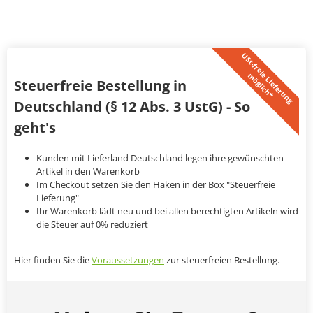
U
S
t
-
f
r
e
i
L
i
e
f
e
r
u
n
g
ö
g
l
i
c
h
*
e
m
Steuerfreie Bestellung in
Deutschland (§ 12 Abs. 3 UstG) - So
geht's
Kunden mit Lieferland Deutschland legen ihre gewünschten
Artikel in den Warenkorb
Im Checkout setzen Sie den Haken in der Box "Steuerfreie
Lieferung"
Ihr Warenkorb lädt neu und bei allen berechtigten Artikeln wird
die Steuer auf 0% reduziert
Hier finden Sie die
Voraussetzungen
zur steuerfreien Bestellung.