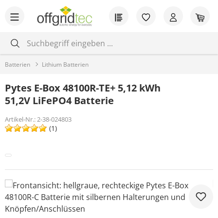
Zum Hauptinhalt springen
Du hast 0 Produkt
War
Batterien
Lithium Batterien
Pytes E-Box 48100R-TE+ 5,12 kWh
51,2V LiFePO4 Batterie
Artikel-Nr.:
2-38-024803
(1)
Bildergalerie überspringen