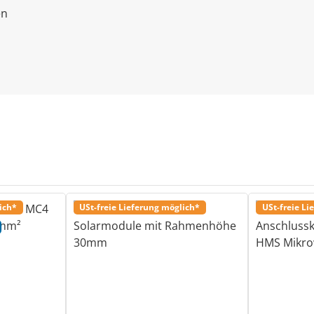
en
ich*
USt-freie Lieferung möglich*
USt-freie Li