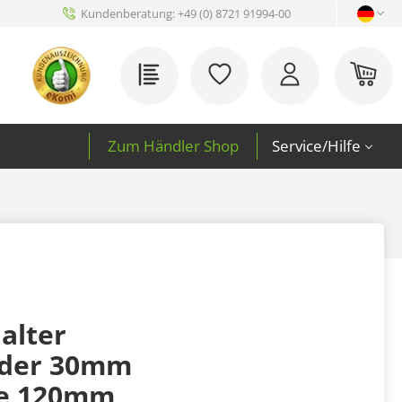
Kundenberatung:
+49 (0) 8721 91994-00
Du hast 0 Produkte auf 
War
Zum Händler Shop
Service/Hilfe
alter
nder 30mm
e 120mm