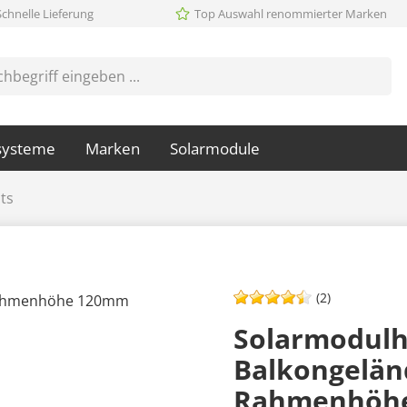
Schnelle Lieferung
Top Auswahl renommierter Marken
systeme
Marken
Solarmodule
ts
(2)
Solarmodulh
Balkongelä
Rahmenhöh