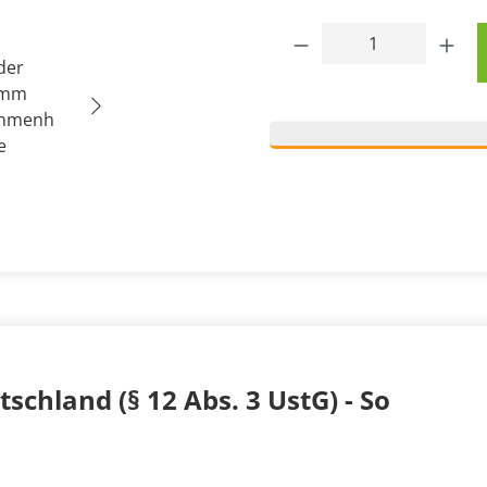
Produkt Anzahl: 
schland (§ 12 Abs. 3 UstG) - So