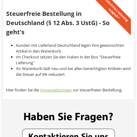
U
S
t
-
f
r
e
i
L
i
e
f
e
r
u
n
g
ö
g
l
i
c
h
*
e
m
Steuerfreie Bestellung in
Deutschland (§ 12 Abs. 3 UstG) - So
geht's
Kunden mit Lieferland Deutschland legen ihre gewünschten
Artikel in den Warenkorb
Im Checkout setzen Sie den Haken in der Box "Steuerfreie
Lieferung"
Ihr Warenkorb lädt neu und bei allen berechtigten Artikeln wird
die Steuer auf 0% reduziert
Hier finden Sie die
Voraussetzungen
zur steuerfreien Bestellung.