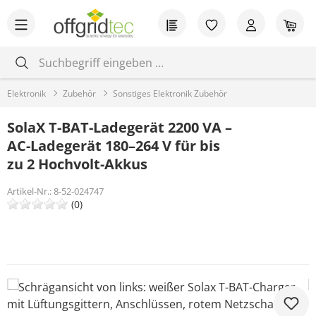
Zum Hauptinhalt springen
Du hast 0 Produkt
War
Elektronik
Zubehör
Sonstiges Elektronik Zubehör
SolaX T-BAT-Ladegerät 2200 VA –
AC-Ladegerät 180–264 V für bis
zu 2 Hochvolt-Akkus
Artikel-Nr.:
8-52-024747
(0)
Bildergalerie überspringen