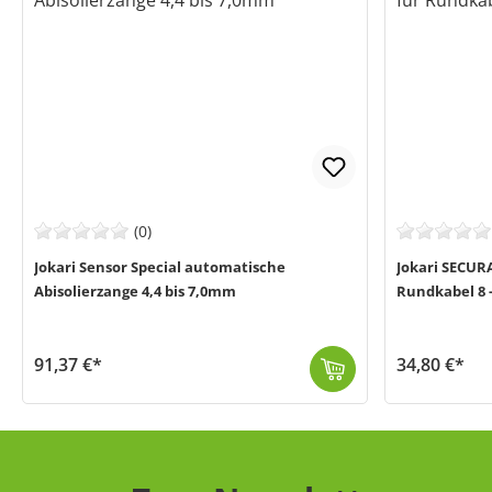
(0)
Jokari Sensor Special automatische
Jokari SECUR
Abisolierzange 4,4 bis 7,0mm
Rundkabel 8 
91,37 €*
34,80 €*
Die Sensor Special von Jokari (MPN 20300) ist eine automatische Abisolierzange, die dir das präzise Entfernen von PVC/PUR-Kabelummantelungen mit einem...
Der Kabel-Entmanteler SECURA No.15 von Jokari (MPN 30155) dient zum präzisen Abisolieren von Rundkabel mit einem Durchmesser von 8-13 