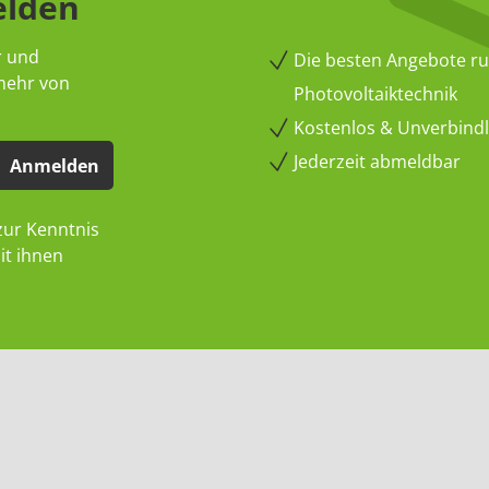
elden
r und
Die besten Angebote r
 mehr von
Photovoltaiktechnik
Kostenlos & Unverbindli
Jederzeit abmeldbar
Anmelden
ur Kenntnis
it ihnen