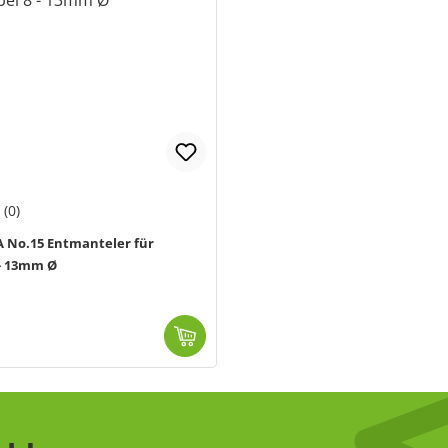
(0)
A No.15 Entmanteler für
- 13mm Ø
mm, sowie flexib...