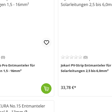
(0)
(0)
ip Pro Entmanteler für
Jokari PV-Strip Entmanteler für
n 1,5 - 16mm²
Solarleitungen 2,5 bis 6,0mm²
33,78 €*
r deine Solar- und Photovoltaikleitungen. Sein großer Abisolierbereich von 1...
Der PV-Strip Entmanteler von Jokari (MPN 30195) ist die ideale Wahl für professionelle Installationen und DIY-Projekte im PV-Bereich, speziell für Sol...