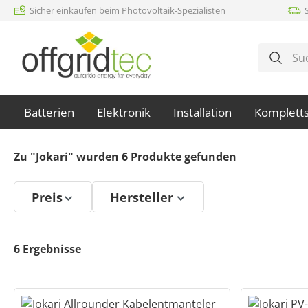
Sicher einkaufen beim Photovoltaik-Spezialisten
m Hauptinhalt springen
Zur Suche springen
Zur Hauptnavigation springen
Batterien
Elektronik
Installation
Komplett
Zu "Jokari" wurden
6
Produkte gefunden
Preis
Hersteller
6
Ergebnisse