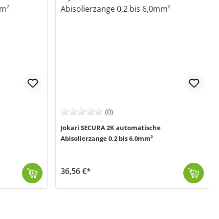
(0)
Jokari SECURA 2K automatische
Abisolierzange 0,2 bis 6,0mm²
36,56 €*
Die automatische Abisolierzange SECURA 2K von Jokari (MPN 20100) ermöglicht dir das Abmanteln von massiven und flexiblen Leiter von 0,2 bis 6 mm² Quer...