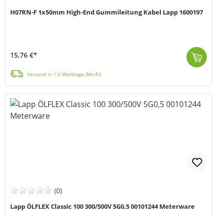
H07RN-F 1x50mm High-End Gummileitung Kabel Lapp 1600197
15,76 €*
H07RN-F 1x50 (schwere Standard Bauart, entspricht HAR) ist eine schwere Gummi Anschluss- und Steuerleitung, mit einem großen Spektrum möglicher Einsat...
Versand in 1-3 Werktage (Mo-Fr)
(0)
Lapp ÖLFLEX Classic 100 300/500V 5G0,5 00101244 Meterware