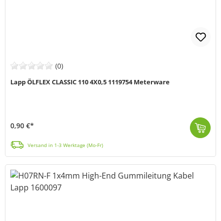
(0)
Lapp ÖLFLEX CLASSIC 110 4X0,5 1119754 Meterware
0,90 €*
Die VDE-registrierte und ölbeständige Ölflex® Classic 110-PVC-Steuerleitung (MPN1119754) von LAPP eignet sich für zahlreiche Anwendungsbereiche, wie z...
Versand in 1-3 Werktage (Mo-Fr)