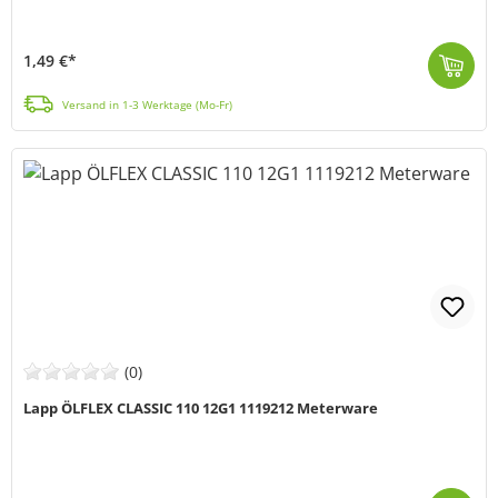
1,49 €*
Das VDE-registrierte ÖLFLEX® Classic 110-PVC-Kabel von LAPP (MPN: 1119303) eignet sich für zahlreiche Anwendungsbereiche, wie z.B. für Windenergie ode...
Versand in 1-3 Werktage (Mo-Fr)
(0)
Lapp ÖLFLEX CLASSIC 110 12G1 1119212 Meterware