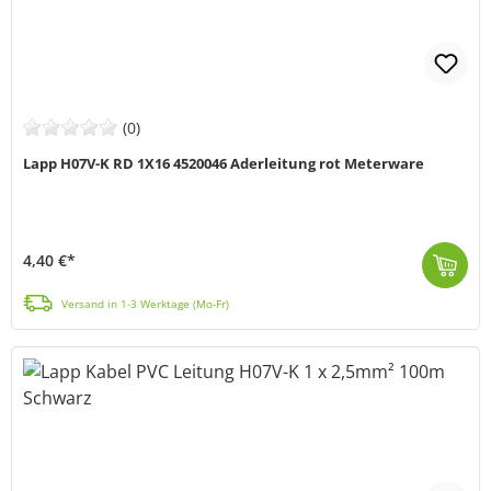
(0)
Lapp H07V-K RD 1X16 4520046 Aderleitung rot Meterware
4,40 €*
Die H07V-K RD Aderleitung (MPN4520046) von LAPP besteht aus thermoplastischer PVC-Isolierung und ist speziell für die Installation in Elektroinstallat...
Versand in 1-3 Werktage (Mo-Fr)