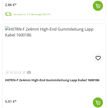
2,86 €*
Die H07V-K GNYE Aderleitung (MPN4520005) von LAPP besteht aus thermoplastischer PVC-Isolierung und ist speziell für die Installation in Elektroinstall...
Versand in 1-3 Werktage (Mo-Fr)
(0)
H07RN-F 2x4mm High-End Gummileitung Lapp Kabel 1600186
5,01 €*
H07RN-F 2x4 (schwere Standard Bauart, entspricht HAR) ist eine schwere Gummi Anschluss- und Steuerleitung, mit einem großen Spektrum möglicher Einsatz...