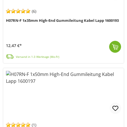
(6)
H07RN-F 1x35mm High-End Gummileitung Kabel Lapp 1600193
12,47 €*
H07RN-F 1x35 (schwere Standard Bauart, entspricht HAR) ist eine schwere Gummi Anschluss- und Steuerleitung, mit einem großen Spektrum möglicher Einsat...
Versand in 1-3 Werktage (Mo-Fr)
(1)