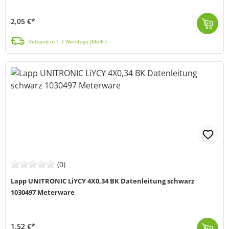
2,05 €*
Das H07RN-F 3G 1,5mm Anschluss- und Leiterkabel eignet sich für landwirtschaftliche und industrielle Bereiche und verfügt über einen Außenmantel aus e...
Versand in 1-3 Werktage (Mo-Fr)
(0)
Lapp UNITRONIC LiYCY 4X0,34 BK Datenleitung schwarz
1030497 Meterware
1,52 €*