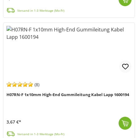
Die farbcodierte und geschirmte UNITRONIC® LiYCY BK Datenleitung (MPN1030497) von LAPP ist speziell für Anwendungen mit niedrigen Frequenzen entwickel...
Versand in 1-3 Werktage (Mo-Fr)
(8)
H07RN-F 1x10mm High-End Gummileitung Kabel Lapp 1600194
3,67 €*
H07RN-F 1x10 (schwere Standard Bauart, entspricht HAR) ist eine schwere Gummi Anschluss- und Steuerleitung, mit einem großen Spektrum möglicher Einsat...
Versand in 1-3 Werktage (Mo-Fr)