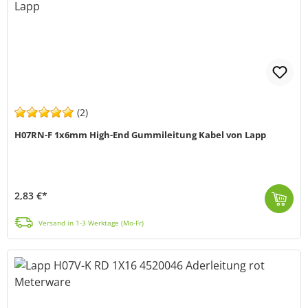
(2)
H07RN-F 1x6mm High-End Gummileitung Kabel von Lapp
2,83 €*
H07RN-F 1x6 (schwere Standard Bauart, entspricht HAR) ist eine schwere Gummi Anschluss- und Steuerleitung, mit einem großen Spektrum möglicher Einsatz...
Versand in 1-3 Werktage (Mo-Fr)