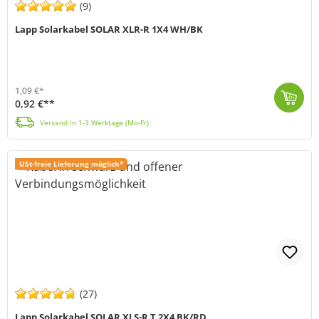
(9)
Lapp Solarkabel SOLAR XLR-R 1X4 WH/BK
1,09 €*
0,92 €**
Lapp SOLAR XLR-R Leitungen sind witterungs-, abrieb- und UV-beständige Photovoltaikleitungen. Diese halogenfreien, doppelt isolierten und vernetzten S...
Versand in 1-3 Werktage (Mo-Fr)
USt-freie Lieferung möglich*
(27)
Lapp Solarkabel SOLAR XLS-R T 2X4 BK/RD