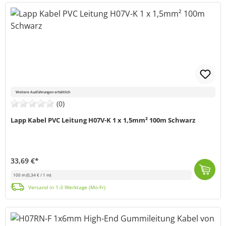
Weitere Ausführungen erhältlich
(0)
Lapp Kabel PVC Leitung H07V-K 1 x 1,5mm² 100m Schwarz
33,69 €*
100 m
(0,34 € / 1 m)
Litzeneinzelader, für die flexible Verdrahtung im Steuerungsbau, der Geräteelektronik und in Leuchten. Darf in Rohren auf und unter Putz für Signalanl...
Versand in 1-3 Werktage (Mo-Fr)