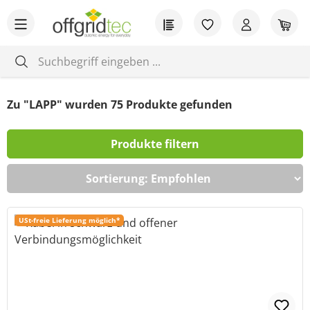
Zum Hauptinhalt springen
Du hast 0 Produkt
War
Zu "LAPP" wurden
75
Produkte gefunden
Produkte filtern
USt-freie Lieferung möglich*