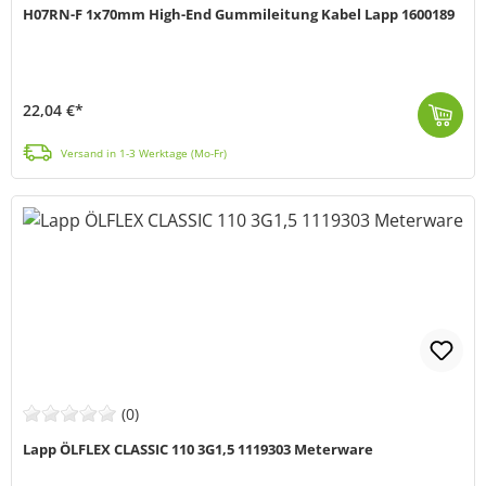
H07RN-F 1x70mm High-End Gummileitung Kabel Lapp 1600189
22,04 €*
H07RN-F 1x70 (schwere Standard Bauart, entspricht HAR) ist eine schwere Gummi Anschluss- und Steuerleitung, mit einem großen Spektrum möglicher Einsat...
Versand in 1-3 Werktage (Mo-Fr)
(0)
Lapp ÖLFLEX CLASSIC 110 3G1,5 1119303 Meterware