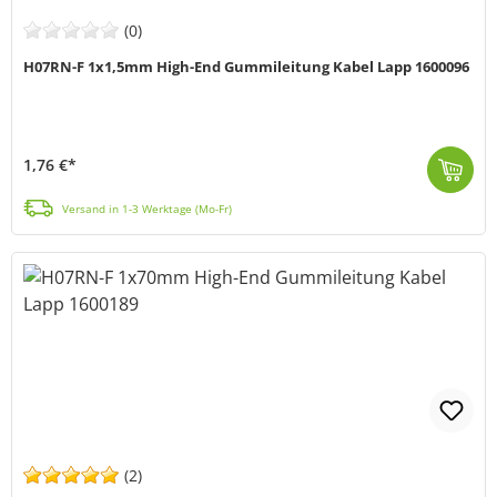
(0)
H07RN-F 1x1,5mm High-End Gummileitung Kabel Lapp 1600096
1,76 €*
H07RN-F 1x1,5 (schwere Standard Bauart, entspricht HAR) ist eine schwere Gummi Anschluss- und Steuerleitung, mit einem großen Spektrum möglicher Einsa...
Versand in 1-3 Werktage (Mo-Fr)
(2)