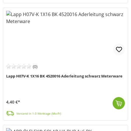
(0)
Lapp H07V-K 1X16 BK 4520016 Aderleitung schwarz Meterware
4,40 €*
Die H07V-K BK Aderleitung (MPN4520016) von LAPP besteht aus thermoplastischer PVC-Isolierung und ist speziell für die Installation in Elektroinstallat...
Versand in 1-3 Werktage (Mo-Fr)