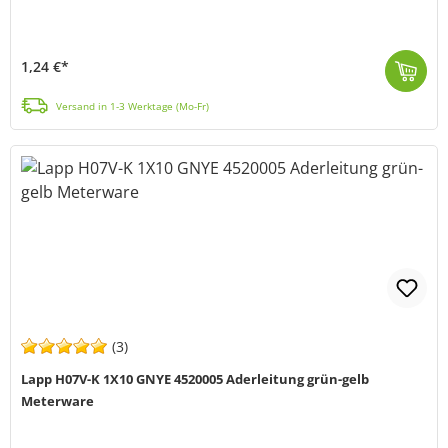
1,24 €*
Die ÖLFLEX® Classic 100-PVC-Steuerleitung von LAPP (MPN 00101244) eignet sich für zahlreiche Anwendungsbereiche, wie z.B. für Heiz- und Klimatechnik. ...
Versand in 1-3 Werktage (Mo-Fr)
(3)
Lapp H07V-K 1X10 GNYE 4520005 Aderleitung grün-gelb
Meterware