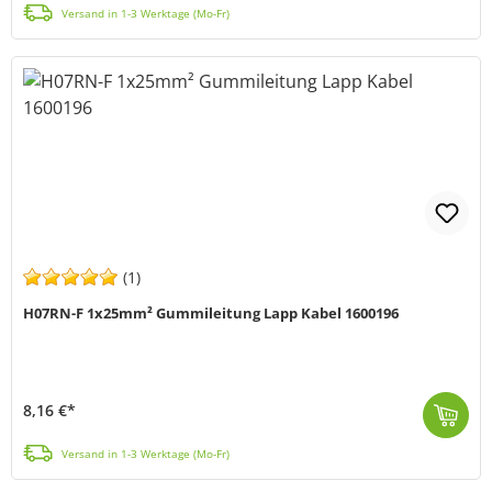
Versand in 1-3 Werktage (Mo-Fr)
(1)
H07RN-F 1x25mm² Gummileitung Lapp Kabel 1600196
8,16 €*
Das vielseitiges H07RN-F Kabel von Lapp ist die ideale Lösung für verschiedenste Anwendungen. Von Hand- und Netzgeräten bis hin zu gewerblichen Werkze...
Versand in 1-3 Werktage (Mo-Fr)