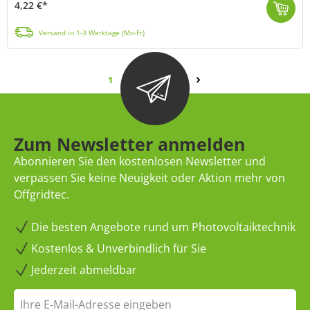
4,22 €*
Das VDE-registrierte ÖLFLEX® Classic 110-PVC-Kabel von LAPP (MPN: 1119212) eignet sich für zahlreiche Anwendungsbereiche, wie z.B. für Windenergie ode...
Versand in 1-3 Werktage (Mo-Fr)
Seite
Seite
Seite
1
2
3
4
Seite
Zum Newsletter anmelden
Abonnieren Sie den kostenlosen Newsletter und
verpassen Sie keine Neuigkeit oder Aktion mehr von
Offgridtec.
Die besten Angebote rund um Photovoltaiktechnik
Kostenlos & Unverbindlich für Sie
Jederzeit abmeldbar