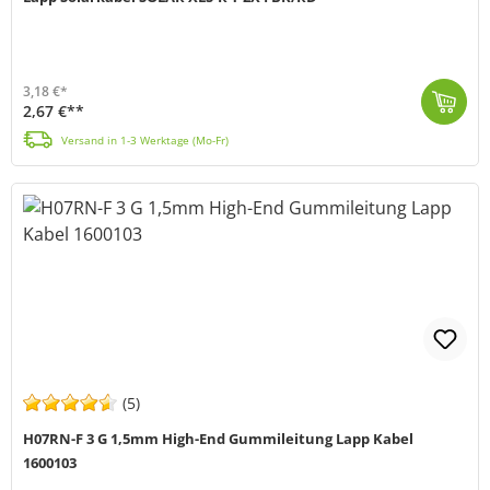
3,18 €*
2,67 €**
Lapp SOLAR XLS-R T 2x4mm ist eine strahlenvernetzte High-End Solarleitung made in Germany mit optimierten Leitungsdesign ist das Solarkabel schlank, l...
Versand in 1-3 Werktage (Mo-Fr)
(5)
H07RN-F 3 G 1,5mm High-End Gummileitung Lapp Kabel
1600103