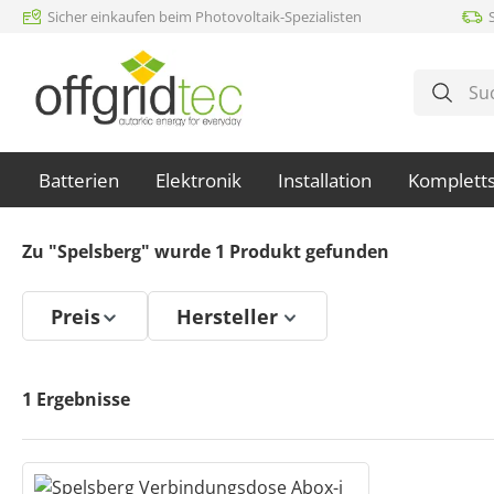
Sicher einkaufen beim Photovoltaik-Spezialisten
m Hauptinhalt springen
Zur Suche springen
Zur Hauptnavigation springen
Batterien
Elektronik
Installation
Komplett
Zu "Spelsberg" wurde
1
Produkt gefunden
Preis
Hersteller
1
Ergebnisse