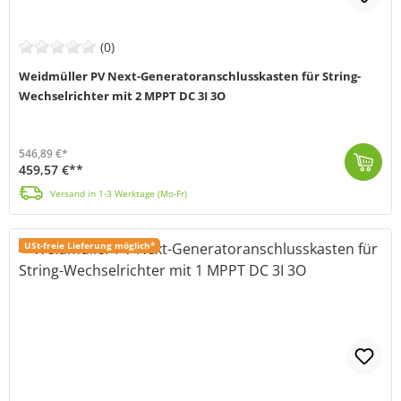
(0)
Weidmüller PV Next-Generatoranschlusskasten für String-
Wechselrichter mit 2 MPPT DC 3I 3O
546,89 €*
459,57 €**
Der PV-Generatoranschlusskasten von Weidmüller (MPN: 2890600000) schützt deine Solaranlage zuverlässig vor Überspannungen und Kurzschlüssen. Er präsen...
Versand in 1-3 Werktage (Mo-Fr)
USt-freie Lieferung möglich*