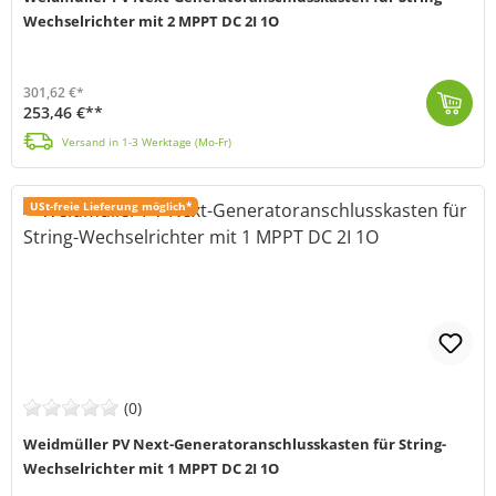
Wechselrichter mit 2 MPPT DC 2I 1O
301,62 €*
253,46 €**
Der PV-Generatoranschlusskasten von Weidmüller (MPN: 2866320000) schützt deine Solaranlage zuverlässig vor Überspannungen und Kurzschlüssen. Er präsen...
Versand in 1-3 Werktage (Mo-Fr)
USt-freie Lieferung möglich*
(0)
Weidmüller PV Next-Generatoranschlusskasten für String-
Wechselrichter mit 1 MPPT DC 2I 1O