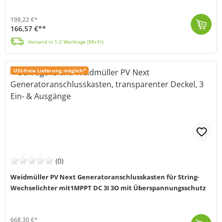
198,22 €*
166,57 €**
Der PV-Generatoranschlusskasten von Weidmüller (MPN: 2791930000) schützt deine Solaranlage zuverlässig vor Überspannungen und Kurzschlüssen. Er präsen...
Versand in 1-3 Werktage (Mo-Fr)
USt-freie Lieferung möglich*
(0)
Weidmüller PV Next Generatoranschlusskasten für String-
Wechselichter mit1MPPT DC 3I 3O mit Überspannungsschutz
668,30 €*