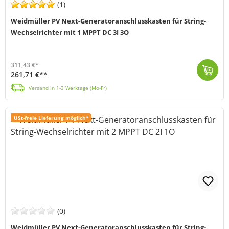
(1)
Weidmüller PV Next-Generatoranschlusskasten für String-
Wechselrichter mit 1 MPPT DC 3I 3O
311,43 €*
261,71 €**
Der PV-Generatoranschlusskasten von Weidmüller (MPN: 2890590000) schützt deine Solaranlage zuverlässig vor Überspannungen und Kurzschlüssen. Er präsen...
Versand in 1-3 Werktage (Mo-Fr)
USt-freie Lieferung möglich*
(0)
Weidmüller PV Next-Generatoranschlusskasten für String-