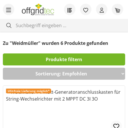
Zum Hauptinhalt springen
Du hast 0 Produkt
War
Zu "Weidmüller" wurden
6
Produkte gefunden
Produkte filtern
USt-freie Lieferung möglich*