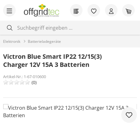
Zum Hauptinhalt springen
Du hast 0 Produkt
War
Elektronik
Batterieladegeräte
Victron Blue Smart IP22 12/15(3)
Charger 12V 15A 3 Batterien
Artikel-Nr.:
1-67-010600
(0)
Bildergalerie überspringen