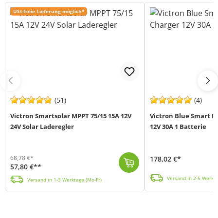
USt-freie Lieferung möglich*
(51)
(4)
Victron Smartsolar MPPT 75/15 15A 12V
Victron Blue Smart IP
24V Solar Laderegler
12V 30A 1 Batterie
68,78 €*
178,02 €*
57,80 €**
Das Blue Smart IP22 12/30(1) Ladegerät von Victron Energy (MPN BPC123047002), ist ein professionelles, kompaktes 12V 30A Batterieladegerät der neusten...
Der Smartsolar 75/15 von Victron Energy (MPN SCC075015060R) ist eine MPPT Solar Laderegler mit 15A max. Ladestrom zum aufladen von 12V und 24V Batteri...
Versand in 2-5 Werkta
Versand in 1-3 Werktage (Mo-Fr)