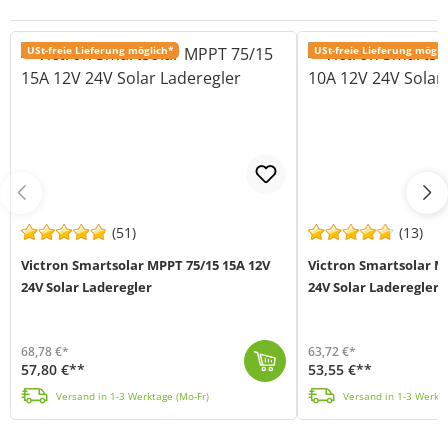
USt-freie Lieferung möglich*
USt-freie Lieferung mögli
(51)
(13)
Victron Smartsolar MPPT 75/15 15A 12V
Victron Smartsolar M
24V Solar Laderegler
24V Solar Laderegler
68,78 €*
63,72 €*
57,80 €**
53,55 €**
Der Smartsolar 75/15 von Victron Energy (MPN SCC075015060R) ist eine MPPT Solar Laderegler mit 15A max. Ladestrom zum aufladen von 12V und 24V Batteri...
Der Smartsolar 75/10 von Victron Energy (MPN SCC075010060R) ist eine MPPT Solar Laderegler mit 10A max. Ladestr
Versand in 1-3 Werktage (Mo-Fr)
Versand in 1-3 Werkta