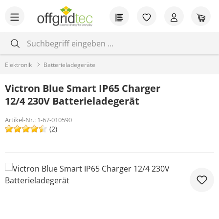
Zum Hauptinhalt springen
Du hast 0 Produkt
War
Elektronik
Batterieladegeräte
Victron Blue Smart IP65 Charger
12/4 230V Batterieladegerät
Artikel-Nr.:
1-67-010590
(2)
Bildergalerie überspringen